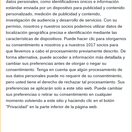
datos personales, como identificadores únicos e información
estándar enviada por un dispositivo para publicidad y contenido
CALENDARIO 2025 Gravity Falls A TODO
personalizado, medición de publicidad y contenido,
COLOR MODELO 1
investigación de audiencia y desarrollo de servicios.
Con su
Publicado el 3 enero, 2025
permiso, nosotros y nuestros socios podemos utilizar datos de
localización geográfica precisa e identificación mediante las
¡El 2025 viene con aventuras y diversión al estilo de
características de dispositivos. Puede hacer clic para otorgarnos
Gravity Falls! Este nuevo calendario en todo color es
su consentimiento a nosotros y a nuestros 1017 socios para
perfecto para los fans de esta increíble serie animada.
que llevemos a cabo el procesamiento previamente descrito. De
Diseñado con […]
forma alternativa, puede acceder a información más detallada y
cambiar sus preferencias antes de otorgar o negar su
SEGUIR LEYENDO
consentimiento.
Tenga en cuenta que algún procesamiento de
sus datos personales puede no requerir de su consentimiento,
pero usted tiene el derecho de rechazar tal procesamiento. Sus
preferencias se aplicarán solo a este sitio web. Puede cambiar
sus preferencias o retirar su consentimiento en cualquier
momento volviendo a este sitio y haciendo clic en el botón
Buscar
"Privacidad" en la parte inferior de la página web.
Buscar