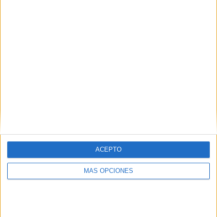
¿TE GUSTA NUESTRO MATERIAL?
Introduce tu email para unirte a otros
80.872 suscriptores.
Dirección
de
email
Suscribir
ACEPTO
MÁS OPCIONES
SIGUE NUESTROS TABLEROS EN
PINTEREST