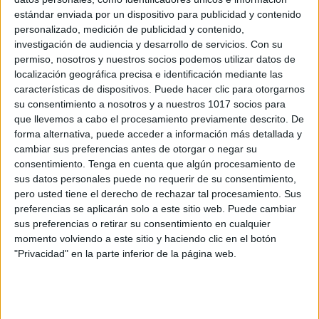
Materiales para trabajar los climogramas
estándar enviada por un dispositivo para publicidad y contenido
Publicado el 10 febrero, 2025
personalizado, medición de publicidad y contenido,
investigación de audiencia y desarrollo de servicios.
Con su
CLIMOGRAMAS Gracias por interesarte por este
permiso, nosotros y nuestros socios podemos utilizar datos de
recurso. Espero que te sea tan útil como me ha sido a
localización geográfica precisa e identificación mediante las
mí y que los peques o no tan peques disfruten
características de dispositivos. Puede hacer clic para otorgarnos
su consentimiento a nosotros y a nuestros 1017 socios para
mientras aprenden. […]
que llevemos a cabo el procesamiento previamente descrito. De
forma alternativa, puede acceder a información más detallada y
SEGUIR LEYENDO
cambiar sus preferencias antes de otorgar o negar su
consentimiento.
Tenga en cuenta que algún procesamiento de
sus datos personales puede no requerir de su consentimiento,
pero usted tiene el derecho de rechazar tal procesamiento. Sus
preferencias se aplicarán solo a este sitio web. Puede cambiar
sus preferencias o retirar su consentimiento en cualquier
Buscar
momento volviendo a este sitio y haciendo clic en el botón
"Privacidad" en la parte inferior de la página web.
Buscar