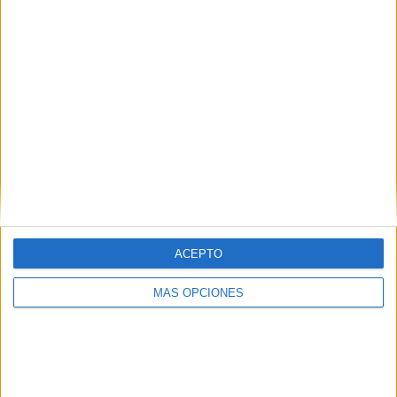
¿TE GUSTA NUESTRO MATERIAL?
Introduce tu email para unirte a otros
80.872 suscriptores.
Dirección
de
email
Suscribir
ACEPTO
MÁS OPCIONES
SIGUE NUESTROS TABLEROS EN
PINTEREST