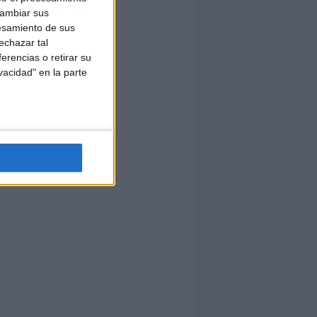
cambiar sus
esamiento de sus
echazar tal
erencias o retirar su
vacidad" en la parte