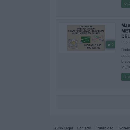
SEG
Mat
MET
DEL
Publi
2
Dado 
adela
brev
MET
SEG
Aviso Legal
Contacto
Publicidad
Volver