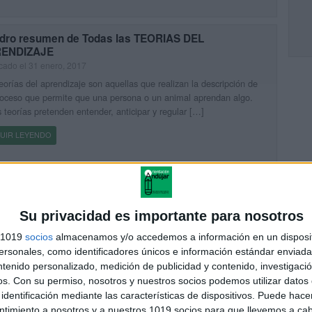
dro resumen de Todas las TEORIAS DEL
ENDIZAJE
cado el 31 enero, 2017
eorías del aprendizaje son aquellas que realizan la descripción de
oceso que permite que una persona o un animal aprendan algo.
 teorías pretenden entender, anticipar y regular […]
UIR LEYENDO
so on line Aprender a Pensar: NUEVAS
ODOLOGÍAS Y HERRAMIENTAS PARA EL ALUMNO
 SIGLO XXI
Su privacidad es importante para nosotros
cado el 27 septiembre, 2016
s 1019
socios
almacenamos y/o accedemos a información en un disposit
paña, el estudio y desarrollo del pensamiento crítico ha sido
sonales, como identificadores únicos e información estándar enviada 
o de lado por la educación y también por nuestra cultura, no
ntenido personalizado, medición de publicidad y contenido, investigaci
iendo una tradición arraigada de cultivo del […]
os.
Con su permiso, nosotros y nuestros socios podemos utilizar datos 
identificación mediante las características de dispositivos. Puede hacer
UIR LEYENDO
ntimiento a nosotros y a nuestros 1019 socios para que llevemos a ca