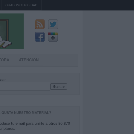
GRAFOMOTRICIDAD
TORA
ATENCIÓN
car
Buscar
E GUSTA NUESTRO MATERIAL?
roduce tu email para unirte a otros 80.870
criptores.