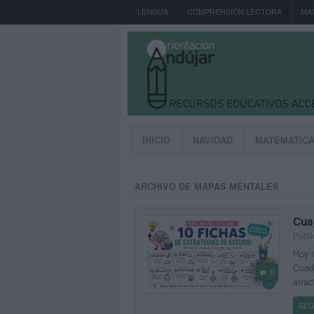
LENGUA
COMPRENSIÓN LECTORA
MA
INICIO
NAVIDAD
MATEMÁTIC
ARCHIVO DE MAPAS MENTALES
Cuad
Publi
Hoy t
Cuade
0
atrac
SEG