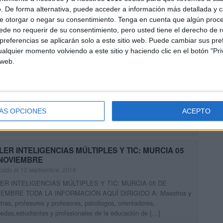
. De forma alternativa, puede acceder a información más detallada y 
e otorgar o negar su consentimiento.
Tenga en cuenta que algún proc
 plazas ocupadas Curso on line Aprender a Pensar:
de no requerir de su consentimiento, pero usted tiene el derecho de r
VAS METODOLOGÍAS Y HERRAMIENTAS PARA EL
referencias se aplicarán solo a este sitio web. Puede cambiar sus pref
MNO DEL SIGLO XXI
alquier momento volviendo a este sitio y haciendo clic en el botón "Pri
cado el 15 septiembre, 2016
 web.
te nuevo año quieres innovar en tus clases con actividades y
sos diferentes, desde Orientación Andújar te proponemos esta
resante formación on line «Aprender a Pensar: NUEVAS
ODOLOGÍAS Y […]
ÁS OPCIONES
ACEPTO
UIR LEYENDO
LER INTELIGENCIAS MÚLTIPLES Y TIC: MURCIA 05
NOVIEMBRE
cado el 12 septiembre, 2016
ER INTELIGENCIAS MÚLTIPLES Y TIC: MURCIA 05 DE
EMBRE TODA LA INFORMACIÓN AQUÍ DIRIGIDO A: Maestros y
ras, profesores y profesoras, psicólogos, orientadores,
edas,estudiantes y profesionales de la educación de […]