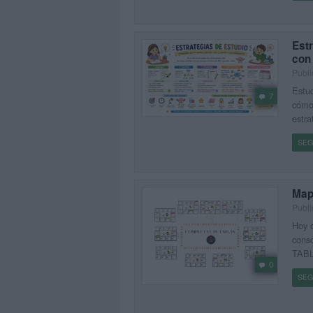
Estr
con
Publi
Estud
7
cómo 
estra
SEG
Map
Publi
Hoy o
conso
TABL
0
SEG