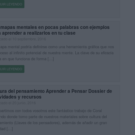
UIR LEYENDO
 mapas mentales en pocas palabras con ejemplos
 aprender a realizarlos en tu clase
cado el 10 septiembre, 2016
pa mental podría definirse como una herramienta gráfica que nos
ceso al infinito potencial de nuestra mente. La clave de su eficacia
a en que funciona de forma […]
UIR LEYENDO
tura del pensamiento Aprender a Pensar Dossier de
ividades y recursos
cado el 20 junio, 2016
rtimos con todos vosotros este fantástico trabajo de Coral
ndo donde tomo parte de nuestros materiales sobre cultura del
miento (Llaves de los pensadores), además de añadir un gran
dad […]