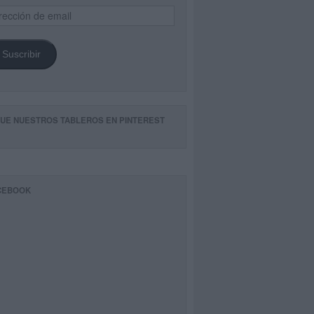
ección
il
Suscribir
GUE NUESTROS TABLEROS EN PINTEREST
CEBOOK