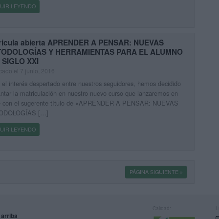
UIR LEYENDO
ricula abierta APRENDER A PENSAR: NUEVAS
ODOLOGÍAS Y HERRAMIENTAS PARA EL ALUMNO
 SIGLO XXI
cado el 7 junio, 2016
el interés despertado entre nuestros seguidores, hemos decidido
ntar la matriculación en nuestro nuevo curso que lanzaremos en
e con el sugerente título de «APRENDER A PENSAR: NUEVAS
ODOLOGÍAS […]
UIR LEYENDO
PÁGINA SIGUIENTE »
Calidad:
L
 arriba