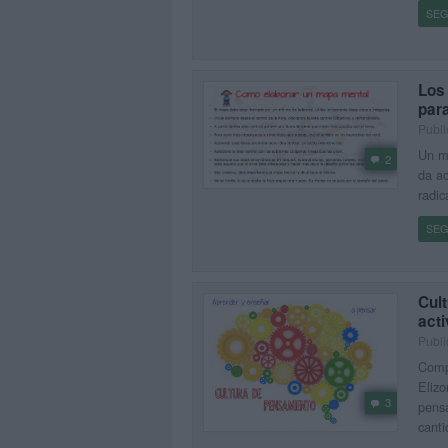
SEG
Los
para
Publi
Un ma
2
da ac
radic
SEG
Cul
act
Publi
Compa
Elizo
3
pensa
canti