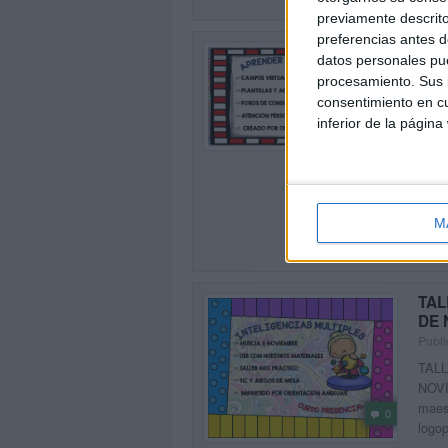
previamente descrito
preferencias antes d
75%
datos personales pue
NUE
procesamiento. Sus p
ALU
consentimiento en cu
Publi
0
inferior de la página
Si es
recur
inte
MET
M
SEG
TAL
DE 
Publi
TALL
NOVI
maest
0
logop