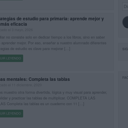
Dir
de
ema
ategias de estudio para primaria: aprende mejor y
 más eficacia
cado el 3 mayo, 2026
iar no consiste solo en dedicar tiempo a los libros, sino en saber
aprender mejor. Por eso, enseñar a nuestro alumnado diferentes
tegias de estudio es clave para mejorar […]
SI
UIR LEYENDO
FA
as mentales: Completa las tablas
cado el 11 diciembre, 2020
s muestro otra forma divertida, lógica y muy visual para aprender,
lidar y practicar las tablas de multiplicar. COMPLETA LAS
AS Completa las tablas es un cuaderno con 11 […]
UIR LEYENDO