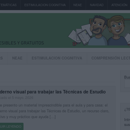
TEMÁTICAS
ESTIMULACION COGNITIVA
NEAE
NAVIDAD
ATENCIÓN
AS
NEAE
ESTIMULACION COGNITIVA
COMPRENSIÓN LEC
Bus
erno visual para trabajar las Técnicas de Estudio
cado el 5 mayo, 2026
e presento un material imprescindible para el aula y para casa: el
¿T
rno visual para trabajar las Técnicas de Estudio, un recurso claro,
tivo y muy práctico que ayuda […]
Int
sus
UIR LEYENDO