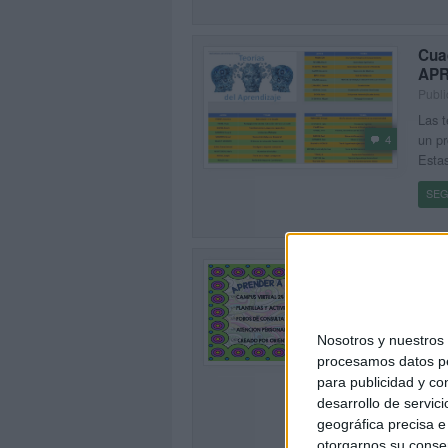
Cua
APR
Publi
Las t
un pr
4
Estas
SEG
Cur
MET
DEL
Publi
2
Nosotros y nuestro
En Es
procesamos datos per
dejad
para publicidad y co
exist
desarrollo de servici
geográfica precisa e 
SEG
otorgarnos su conse