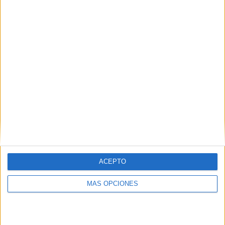
Buscar
¿TE GUSTA NUESTRO MATERIAL?
Introduce tu email para unirte a otros
80.868 suscriptores.
Dirección
de
email
Suscribir
ACEPTO
MÁS OPCIONES
SIGUE NUESTROS TABLEROS EN
PINTEREST