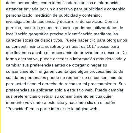
datos personales, como identificadores únicos e información
estándar enviada por un dispositivo para publicidad y contenido
#cooperativo Escala de Marzano para
personalizado, medición de publicidad y contenido,
mejorar el aprendizaje entre iguales
investigación de audiencia y desarrollo de servicios.
Con su
Publicado el 3 noviembre, 2016
permiso, nosotros y nuestros socios podemos utilizar datos de
localización geográfica precisa e identificación mediante las
Hoy hemos preparado estos fantásticos materiales que
características de dispositivos. Puede hacer clic para otorgarnos
nos van a ayudar mediante el empleo de carteles a
su consentimiento a nosotros y a nuestros 1017 socios para
que nuestros alumnos pueden desarrollar sus
que llevemos a cabo el procesamiento previamente descrito. De
aprendizajes de forma cooperativa entre iguales.
forma alternativa, puede acceder a información más detallada y
Escala […]
cambiar sus preferencias antes de otorgar o negar su
consentimiento.
Tenga en cuenta que algún procesamiento de
SEGUIR LEYENDO
sus datos personales puede no requerir de su consentimiento,
pero usted tiene el derecho de rechazar tal procesamiento. Sus
preferencias se aplicarán solo a este sitio web. Puede cambiar
sus preferencias o retirar su consentimiento en cualquier
momento volviendo a este sitio y haciendo clic en el botón
"Privacidad" en la parte inferior de la página web.
Buscar