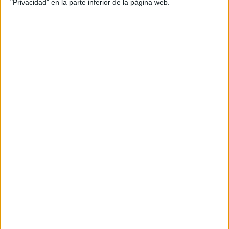
"Privacidad" en la parte inferior de la página web.
Medallas para regalar a tus alumnos:
Primera semana superada
Publicado el 11 septiembre, 2024
El inicio del curso escolar es un momento
emocionante y desafiante tanto para los alumnos
como para los docentes. Superar la primera semana
en la escuela, adaptarse a las nuevas […]
SEGUIR LEYENDO