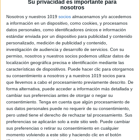
Su privacidad es importante para
nosotros
Nosotros y nuestros 1019
socios
almacenamos y/o accedemos
a información en un dispositivo, como cookies, y procesamos
MI PRIMER CUADERNO DE
datos personales, como identificadores únicos e información
GRAFOMOSTRICIDAD (3-5 años)
estándar enviada por un dispositivo para publicidad y contenido
personalizado, medición de publicidad y contenido,
Publicado hace 3 semanas
investigación de audiencia y desarrollo de servicios.
Con su
os primeros años de la infancia son fundamentales
permiso, nosotros y nuestros socios podemos utilizar datos de
para desarrollar las habilidades que más adelante
localización geográfica precisa e identificación mediante las
características de dispositivos. Puede hacer clic para otorgarnos
permitirán a los niños escribir con seguridad, precisión
su consentimiento a nosotros y a nuestros 1019 socios para
y autonomía. Por ello, hoy compartimos un […]
que llevemos a cabo el procesamiento previamente descrito. De
forma alternativa, puede acceder a información más detallada y
SEGUIR LEYENDO
cambiar sus preferencias antes de otorgar o negar su
consentimiento.
Tenga en cuenta que algún procesamiento de
sus datos personales puede no requerir de su consentimiento,
pero usted tiene el derecho de rechazar tal procesamiento. Sus
preferencias se aplicarán solo a este sitio web. Puede cambiar
sus preferencias o retirar su consentimiento en cualquier
momento volviendo a este sitio y haciendo clic en el botón