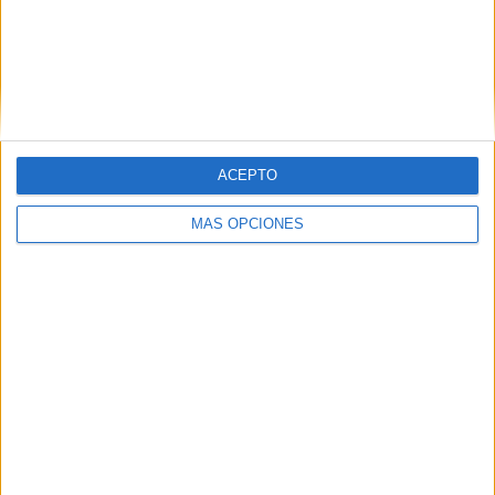
Buscar
Buscar
ACEPTO
MÁS OPCIONES
¿TE GUSTA NUESTRO MATERIAL?
Introduce tu email para unirte a otros
80.870 suscriptores.
Dirección
de
email
Suscribir