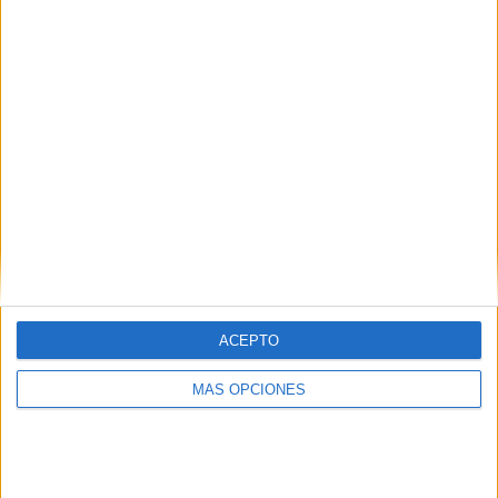
¿TE GUSTA NUESTRO MATERIAL?
Introduce tu email para unirte a otros
80.862 suscriptores.
Dirección
de
email
Suscribir
ACEPTO
MÁS OPCIONES
SIGUE NUESTROS TABLEROS EN
PINTEREST