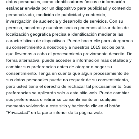
datos personales, como identificadores únicos e información
estándar enviada por un dispositivo para publicidad y contenido
Aprende y colorea las 7 maravillas del
personalizado, medición de publicidad y contenido,
mundo antiguo
investigación de audiencia y desarrollo de servicios.
Con su
Publicado el 3 junio, 2026
permiso, nosotros y nuestros socios podemos utilizar datos de
localización geográfica precisa e identificación mediante las
🏺🎨 Aprende y colorea las 7 Maravillas del Mundo
características de dispositivos. Puede hacer clic para otorgarnos
Antiguo Historia, arte y diversión en una sola colección
su consentimiento a nosotros y a nuestros 1019 socios para
Las 7 Maravillas del Mundo Antiguo son un viaje
que llevemos a cabo el procesamiento previamente descrito. De
fascinante por las […]
forma alternativa, puede acceder a información más detallada y
cambiar sus preferencias antes de otorgar o negar su
SEGUIR LEYENDO
consentimiento.
Tenga en cuenta que algún procesamiento de
sus datos personales puede no requerir de su consentimiento,
pero usted tiene el derecho de rechazar tal procesamiento. Sus
preferencias se aplicarán solo a este sitio web. Puede cambiar
sus preferencias o retirar su consentimiento en cualquier
momento volviendo a este sitio y haciendo clic en el botón
Buscar
"Privacidad" en la parte inferior de la página web.
Buscar