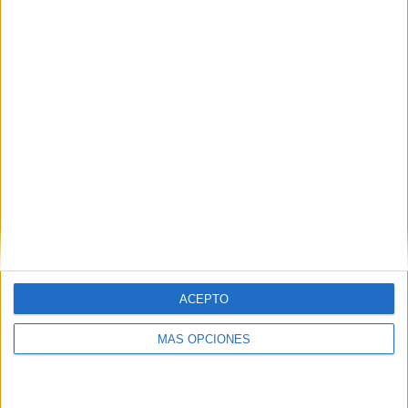
Buscar
¿TE GUSTA NUESTRO MATERIAL?
Introduce tu email para unirte a otros
80.852 suscriptores.
Dirección
de
email
Suscribir
ACEPTO
MÁS OPCIONES
SIGUE NUESTROS TABLEROS EN
PINTEREST