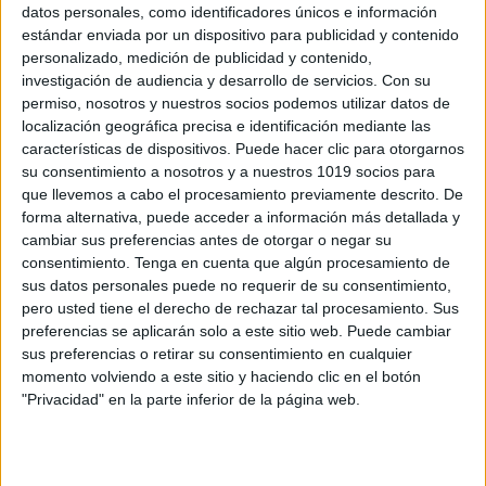
datos personales, como identificadores únicos e información
estándar enviada por un dispositivo para publicidad y contenido
Ciencias Sociales Primaria Súper pack de
personalizado, medición de publicidad y contenido,
láminas educativas
investigación de audiencia y desarrollo de servicios.
Con su
permiso, nosotros y nuestros socios podemos utilizar datos de
Publicado el 21 mayo, 2026
localización geográfica precisa e identificación mediante las
En Orientacionandujar seguimos apostando por
características de dispositivos. Puede hacer clic para otorgarnos
recursos visuales, motivadores y fáciles de entender,
su consentimiento a nosotros y a nuestros 1019 socios para
que llevemos a cabo el procesamiento previamente descrito. De
ideales para que el alumnado comprenda los
forma alternativa, puede acceder a información más detallada y
contenidos de Ciencias Sociales de forma clara,
cambiar sus preferencias antes de otorgar o negar su
atractiva y significativa. Por eso, […]
consentimiento.
Tenga en cuenta que algún procesamiento de
sus datos personales puede no requerir de su consentimiento,
SEGUIR LEYENDO
pero usted tiene el derecho de rechazar tal procesamiento. Sus
preferencias se aplicarán solo a este sitio web. Puede cambiar
sus preferencias o retirar su consentimiento en cualquier
momento volviendo a este sitio y haciendo clic en el botón
"Privacidad" en la parte inferior de la página web.
Buscar