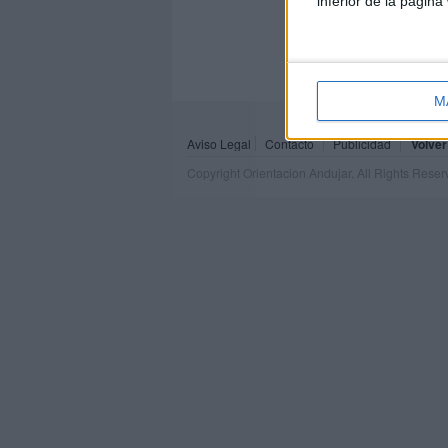
inferior de la página
M
Aviso Legal
Contacto
Publicidad
Volver
Copyright Orientacion Andujar. All Rights Rese