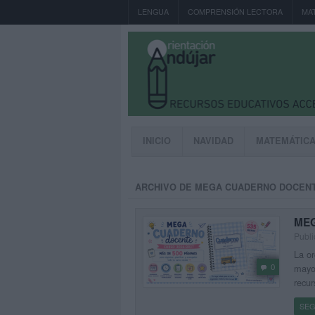
LENGUA
COMPRENSIÓN LECTORA
MA
INICIO
NAVIDAD
MATEMÁTIC
ARCHIVO DE MEGA CUADERNO DOCEN
MEG
Publ
La or
0
mayor
recu
SEG