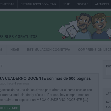
TEMÁTICAS
ESTIMULACION COGNITIVA
NEAE
NAVIDAD
ATENCIÓN
AS
NEAE
ESTIMULACION COGNITIVA
COMPRENSIÓN LEC
Bus
TE
A CUADERNO DOCENTE con más de 500 páginas
icado hace 4 semanas
ganización es una de las claves para afrontar el curso escolar con
¿T
 tranquilidad, claridad y eficacia. Por eso, hoy compartimos un
rso realmente especial: un MEGA CUADERNO DOCENTE […]
Int
sus
UIR LEYENDO