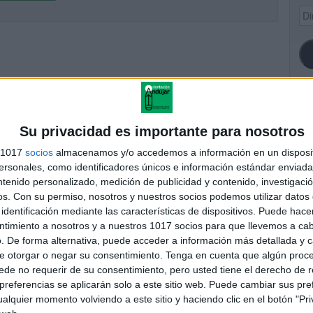
Dir
de
ema
SI
Su privacidad es importante para nosotros
s 1017
socios
almacenamos y/o accedemos a información en un disposit
sonales, como identificadores únicos e información estándar enviada 
ntenido personalizado, medición de publicidad y contenido, investigaci
FA
os.
Con su permiso, nosotros y nuestros socios podemos utilizar datos 
identificación mediante las características de dispositivos. Puede hacer
ntimiento a nosotros y a nuestros 1017 socios para que llevemos a ca
. De forma alternativa, puede acceder a información más detallada y 
e otorgar o negar su consentimiento.
Tenga en cuenta que algún proc
de no requerir de su consentimiento, pero usted tiene el derecho de r
referencias se aplicarán solo a este sitio web. Puede cambiar sus pref
alquier momento volviendo a este sitio y haciendo clic en el botón "Pri