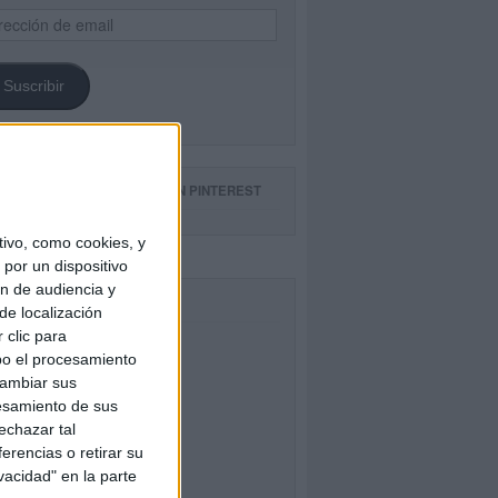
ección
il
Suscribir
GUE NUESTROS TABLEROS EN PINTEREST
ivo, como cookies, y
por un dispositivo
ón de audiencia y
CEBOOK
de localización
 clic para
bo el procesamiento
cambiar sus
esamiento de sus
echazar tal
erencias o retirar su
vacidad" en la parte