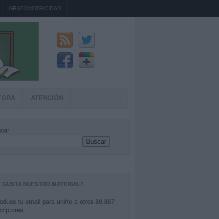
GRAFOMOTRICIDAD
TORA
ATENCIÓN
car
Buscar
E GUSTA NUESTRO MATERIAL?
roduce tu email para unirte a otros 80.867
criptores.