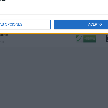
 web.
ÁS OPCIONES
ACEPTO
Calidad:
L
 arriba
rved