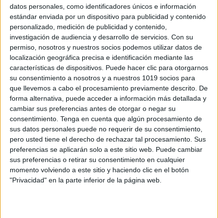
datos personales, como identificadores únicos e información
estándar enviada por un dispositivo para publicidad y contenido
personalizado, medición de publicidad y contenido,
Consejos para MEJORAR LA LETRA Y
investigación de audiencia y desarrollo de servicios.
Con su
CALIGRAFÍA EN NIÑOS DE PRIMARIA
permiso, nosotros y nuestros socios podemos utilizar datos de
Publicado el 15 abril, 2024
localización geográfica precisa e identificación mediante las
características de dispositivos. Puede hacer clic para otorgarnos
Desarrollar una escritura legible y cuidada es
su consentimiento a nosotros y a nuestros 1019 socios para
fundamental en los primeros años escolares. Una
que llevemos a cabo el procesamiento previamente descrito. De
buena caligrafía no solo facilita la comunicación
forma alternativa, puede acceder a información más detallada y
escrita, sino que también contribuye al éxito
cambiar sus preferencias antes de otorgar o negar su
académico de […]
consentimiento.
Tenga en cuenta que algún procesamiento de
sus datos personales puede no requerir de su consentimiento,
SEGUIR LEYENDO
pero usted tiene el derecho de rechazar tal procesamiento. Sus
preferencias se aplicarán solo a este sitio web. Puede cambiar
sus preferencias o retirar su consentimiento en cualquier
momento volviendo a este sitio y haciendo clic en el botón
"Privacidad" en la parte inferior de la página web.
Buscar