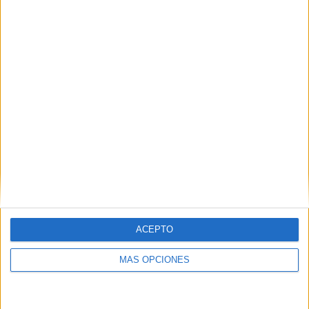
Buscar
¿TE GUSTA NUESTRO MATERIAL?
Introduce tu email para unirte a otros
80.842 suscriptores.
Dirección
de
email
Suscribir
ACEPTO
MÁS OPCIONES
SIGUE NUESTROS TABLEROS EN