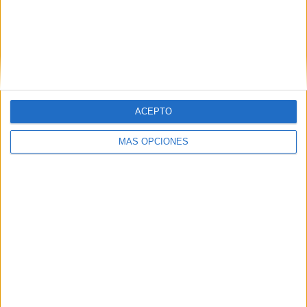
Buscar
Buscar
ACEPTO
MÁS OPCIONES
¿TE GUSTA NUESTRO MATERIAL?
Introduce tu email para unirte a otros
80.870 suscriptores.
Dirección
de
email
Suscribir