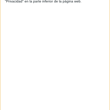
"Privacidad" en la parte inferior de la página web.
NUEVA CONVOCATORIA CURSO
ADAPTACIONES PARA LA ATENCIÓN
EDUCATIVA EN NEAE Y NEE
Publicado el 25 noviembre, 2023
Para todos los que nos seguis y comprais nuestros
materiales os traemos este curso especial creado por
los miembros de Orientación Andújar. CURSO
ONLINE: «ATENCIÓN A LA DIVERSIDAD:
RECURSOS Y […]
SEGUIR LEYENDO