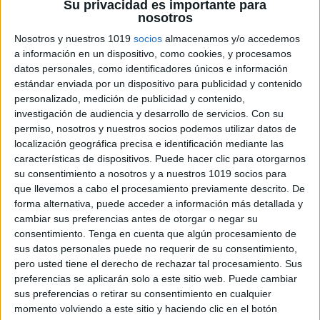
Su privacidad es importante para
nosotros
Nueva convocatoria CURSO ATENCIÓN A
LA DIVERSIDAD
Nosotros y nuestros 1019
socios
almacenamos y/o accedemos
a información en un dispositivo, como cookies, y procesamos
Publicado el 1 abril, 2025
datos personales, como identificadores únicos e información
ADAPTADO A LA LOMLOE CURSO ATENCIÓN A LA
estándar enviada por un dispositivo para publicidad y contenido
DIVERSIDAD: RECURSOS Y ADAPTACIONES
personalizado, medición de publicidad y contenido,
investigación de audiencia y desarrollo de servicios.
Con su
PARA LA ATENCIÓN EDUCATIVA EN NEAE Y NEE
permiso, nosotros y nuestros socios podemos utilizar datos de
Para todos los que nos seguís y compráis nuestros
localización geográfica precisa e identificación mediante las
materiales […]
características de dispositivos. Puede hacer clic para otorgarnos
su consentimiento a nosotros y a nuestros 1019 socios para
SEGUIR LEYENDO
que llevemos a cabo el procesamiento previamente descrito. De
forma alternativa, puede acceder a información más detallada y
cambiar sus preferencias antes de otorgar o negar su
consentimiento.
Tenga en cuenta que algún procesamiento de
sus datos personales puede no requerir de su consentimiento,
pero usted tiene el derecho de rechazar tal procesamiento. Sus
preferencias se aplicarán solo a este sitio web. Puede cambiar
sus preferencias o retirar su consentimiento en cualquier
momento volviendo a este sitio y haciendo clic en el botón