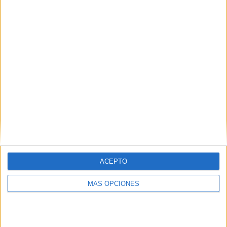
¿TE GUSTA NUESTRO MATERIAL?
Introduce tu email para unirte a otros
80.861 suscriptores.
Dirección
de
email
Suscribir
ACEPTO
MÁS OPCIONES
SIGUE NUESTROS TABLEROS EN
PINTEREST