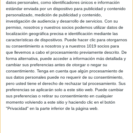
datos personales, como identificadores únicos e información
estándar enviada por un dispositivo para publicidad y contenido
personalizado, medición de publicidad y contenido,
TRABAJAMOS LA MEMORIA AUDITIVA
investigación de audiencia y desarrollo de servicios.
Con su
VERBAL PARTE 2
permiso, nosotros y nuestros socios podemos utilizar datos de
Publicado el 14 junio, 2021
localización geográfica precisa e identificación mediante las
características de dispositivos. Puede hacer clic para otorgarnos
¡Hola! Os traemos la PARTE 2 con actividades para
su consentimiento a nosotros y a nuestros 1019 socios para
seguir trabajando la memoria auditiva verbal. Esta
que llevemos a cabo el procesamiento previamente descrito. De
memoria (o memoria ecoica) es la encargada de
forma alternativa, puede acceder a información más detallada y
conservar toda la información sonora que […]
cambiar sus preferencias antes de otorgar o negar su
consentimiento.
Tenga en cuenta que algún procesamiento de
SEGUIR LEYENDO
sus datos personales puede no requerir de su consentimiento,
pero usted tiene el derecho de rechazar tal procesamiento. Sus
preferencias se aplicarán solo a este sitio web. Puede cambiar
sus preferencias o retirar su consentimiento en cualquier
momento volviendo a este sitio y haciendo clic en el botón
"Privacidad" en la parte inferior de la página web.
Buscar
Buscar