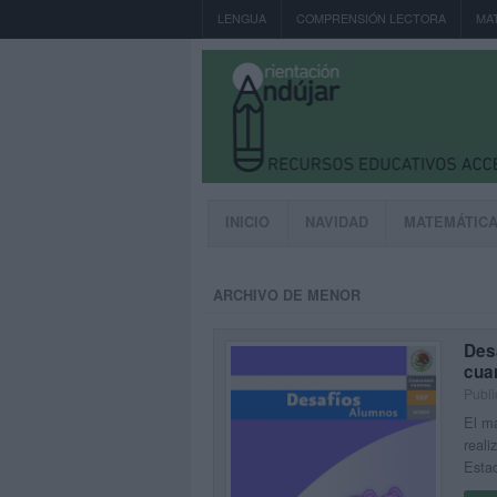
LENGUA
COMPRENSIÓN LECTORA
MA
INICIO
NAVIDAD
MATEMÁTIC
ARCHIVO DE MENOR
Desa
cua
Publi
El ma
reali
Esta