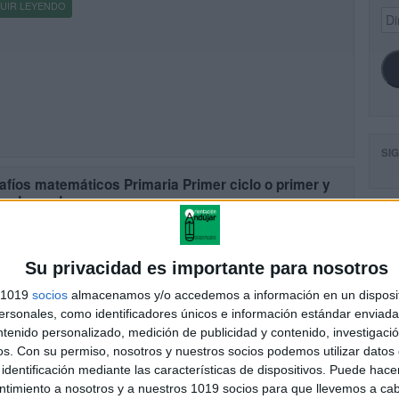
UIR LEYENDO
Dir
de
ema
SI
fíos matemáticos Primaria Primer ciclo o primer y
undo grado
cado el 4 noviembre, 2013
terial Desafíos Alumnos, es una adaptación de los Planes Clase
FA
zada por la Administración Federal de Servicios Educativos de los
Su privacidad es importante para nosotros
dos Unidos MEXICANOS en el Distrito Federal a través […]
s 1019
socios
almacenamos y/o accedemos a información en un disposit
UIR LEYENDO
sonales, como identificadores únicos e información estándar enviada 
ntenido personalizado, medición de publicidad y contenido, investigaci
os.
Con su permiso, nosotros y nuestros socios podemos utilizar datos 
identificación mediante las características de dispositivos. Puede hacer
ntimiento a nosotros y a nuestros 1019 socios para que llevemos a ca