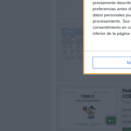
previamente descrito
preferencias antes d
datos personales pue
procesamiento. Sus p
consentimiento en cu
Bat
Inc
inferior de la página
Publi
Aqui 
traba
3
al 99
M
SEG
Pad
CC
Publi
Dentr
hoy o
2
amigo