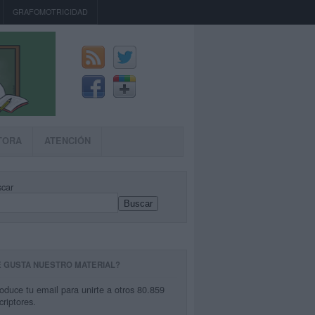
GRAFOMOTRICIDAD
TORA
ATENCIÓN
car
Buscar
E GUSTA NUESTRO MATERIAL?
roduce tu email para unirte a otros 80.859
criptores.