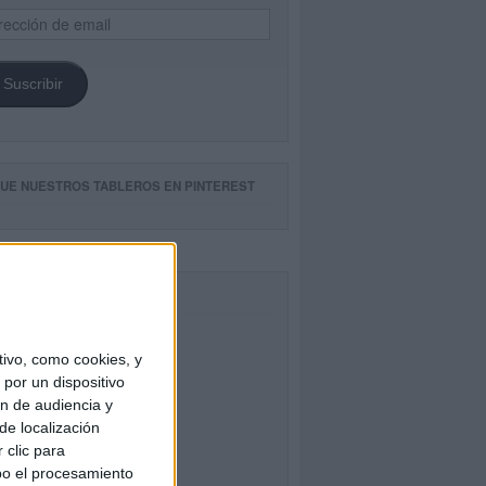
ección
il
Suscribir
GUE NUESTROS TABLEROS EN PINTEREST
CEBOOK
ivo, como cookies, y
por un dispositivo
ón de audiencia y
de localización
 clic para
bo el procesamiento