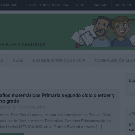
TEMÁTICAS
ESTIMULACION COGNITIVA
NEAE
NAVIDAD
ATENCIÓN
AS
NEAE
ESTIMULACION COGNITIVA
COMPRENSIÓN LEC
Bus
fíos matemáticos Primaria segundo ciclo o tercer y
rto grado
cado el 18 noviembre, 2013
¿T
terial Desafíos Alumnos, es una adaptación de los Planes Clase
zada por la Administración Federal de Servicios Educativos de los
Int
dos Unidos MEXICANOS en el Distrito Federal a través […]
sus