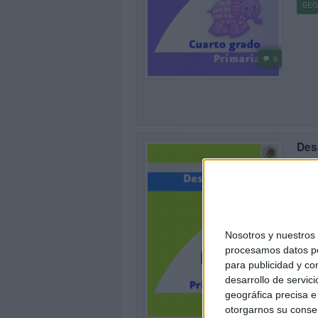
SEG
6
Desa
seg
Publi
El ma
reali
Esta
Nosotros y nuestro
SEG
procesamos datos per
para publicidad y co
desarrollo de servici
geográfica precisa e 
3
otorgarnos su conse