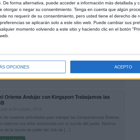
. De forma alternativa, puede acceder a información más detallada y 
e otorgar o negar su consentimiento.
Tenga en cuenta que algún proc
de no requerir de su consentimiento, pero usted tiene el derecho de r
referencias se aplicarán solo a este sitio web. Puede cambiar sus pref
alquier momento volviendo a este sitio y haciendo clic en el botón "Pri
erías de actividades de numeros naturales 1-999
luimos generador en excel
 web.
cado el 31 octubre, 2013
os presentamos un increible batería con mas de 500 fichas para
jar en nuestras clases de matemáticas los números naturales del 1
9. En estas actividades con números naturales trabajaremos, […]
ÁS OPCIONES
ACEPTO
UIR LEYENDO
el Orienta Andujar con Kingsport Trabajamos las
BB
cado el 29 octubre, 2013
o de nuestras actividades para trabajar las Compentencias Básicas
s traemos una ficha relacionada con el mundo del padel. Nuetros
s de la tienda de padel del club de […]