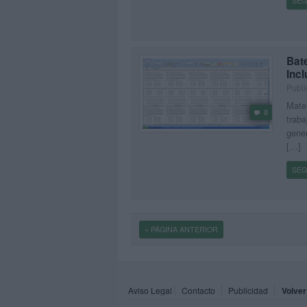
SEG
Bat
Inc
Publi
Mater
8
traba
gener
[…]
SEG
« PÁGINA ANTERIOR
Aviso Legal
Contacto
Publicidad
Volver