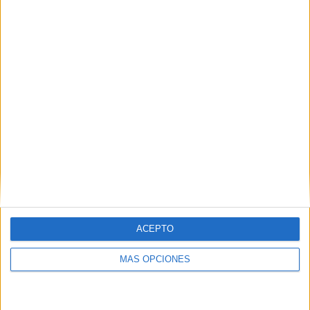
Buscar
¿TE GUSTA NUESTRO MATERIAL?
Introduce tu email para unirte a otros
80.860 suscriptores.
Dirección
de
email
Suscribir
ACEPTO
MÁS OPCIONES
SIGUE NUESTROS TABLEROS EN
PINTEREST