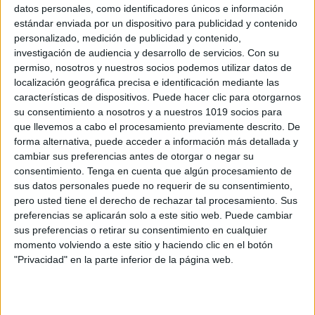
datos personales, como identificadores únicos e información
estándar enviada por un dispositivo para publicidad y contenido
Calendario frases motivacionales
personalizado, medición de publicidad y contenido,
investigación de audiencia y desarrollo de servicios.
Con su
Primaria. mayo 2024
permiso, nosotros y nuestros socios podemos utilizar datos de
Publicado el 1 mayo, 2024
localización geográfica precisa e identificación mediante las
La motivación es una herramienta esencial en el
características de dispositivos. Puede hacer clic para otorgarnos
su consentimiento a nosotros y a nuestros 1019 socios para
proceso de aprendizaje, especialmente para los
que llevemos a cabo el procesamiento previamente descrito. De
estudiantes más jóvenes. En Orientación Andujar,
forma alternativa, puede acceder a información más detallada y
hemos diseñado el «Calendario de Frases
cambiar sus preferencias antes de otorgar o negar su
Motivacionales para Primaria: Mayo […]
consentimiento.
Tenga en cuenta que algún procesamiento de
sus datos personales puede no requerir de su consentimiento,
SEGUIR LEYENDO
pero usted tiene el derecho de rechazar tal procesamiento. Sus
preferencias se aplicarán solo a este sitio web. Puede cambiar
sus preferencias o retirar su consentimiento en cualquier
momento volviendo a este sitio y haciendo clic en el botón
"Privacidad" en la parte inferior de la página web.
Buscar