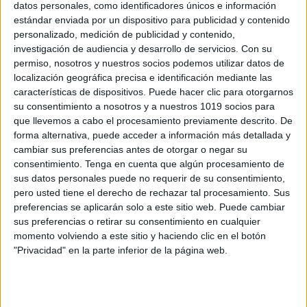
datos personales, como identificadores únicos e información
estándar enviada por un dispositivo para publicidad y contenido
personalizado, medición de publicidad y contenido,
lo que debo meter en la mochila ideal para
investigación de audiencia y desarrollo de servicios.
Con su
que nuestros hijos se organicen
permiso, nosotros y nuestros socios podemos utilizar datos de
Publicado el 13 septiembre, 2016
localización geográfica precisa e identificación mediante las
características de dispositivos. Puede hacer clic para otorgarnos
Llega septiembre y, con él, la vuelta al colegio. Nos
su consentimiento a nosotros y a nuestros 1019 socios para
toca levantar a los pequeños antes, preparar el
que llevemos a cabo el procesamiento previamente descrito. De
desayuno, el almuerzo, la mochila… Y aunque nuestra
forma alternativa, puede acceder a información más detallada y
intención sea tenerlo todo […]
cambiar sus preferencias antes de otorgar o negar su
consentimiento.
Tenga en cuenta que algún procesamiento de
SEGUIR LEYENDO
sus datos personales puede no requerir de su consentimiento,
pero usted tiene el derecho de rechazar tal procesamiento. Sus
preferencias se aplicarán solo a este sitio web. Puede cambiar
sus preferencias o retirar su consentimiento en cualquier
momento volviendo a este sitio y haciendo clic en el botón
"Privacidad" en la parte inferior de la página web.
Buscar
Buscar