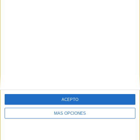
¿TE GUSTA NUESTRO MATERIAL?
Introduce tu email para unirte a otros
80.870 suscriptores.
Dirección
de
email
Suscribir
ACEPTO
MÁS OPCIONES
SIGUE NUESTROS TABLEROS EN
PINTEREST