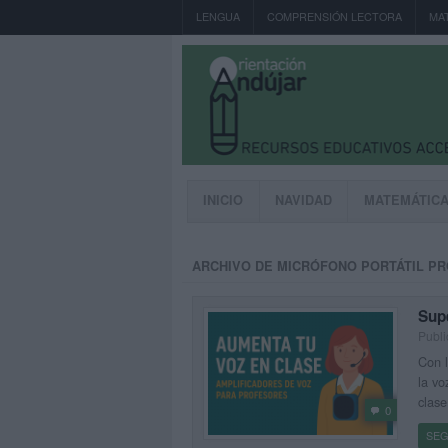
LENGUA
COMPRENSIÓN LECTORA
MA
INICIO
NAVIDAD
MATEMÁTIC
ARCHIVO DE MICRÓFONO PORTÁTIL P
Sup
Publi
Con l
la vo
clase
0
SEG