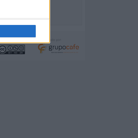
icencia:
Desarrollado por: