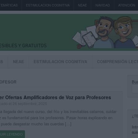
TEMÁTICAS
ESTIMULACION COGNITIVA
NEAE
NAVIDAD
ATENCIÓN
AS
NEAE
ESTIMULACION COGNITIVA
COMPRENSIÓN LEC
Bus
ROFESOR
er Ofertas Amplificadores de Voz para Profesores
cado el 26 septiembre, 2025
a llegada del nuevo curso, del frío y los inevitables catarros, cuidar
¿T
z es fundamental para los profesores. Pasar horas explicando en
 puede desgastar mucho las cuerdas […]
Int
sus
UIR LEYENDO