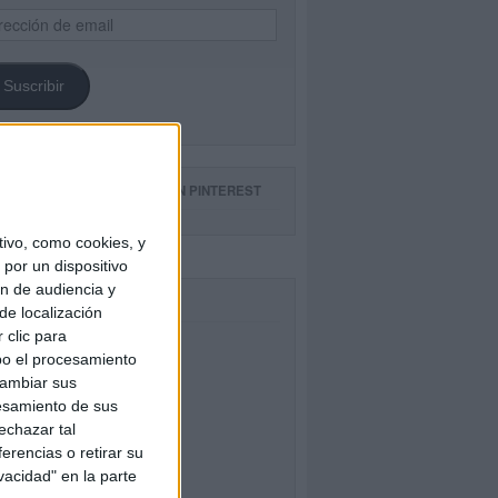
ección
il
Suscribir
GUE NUESTROS TABLEROS EN PINTEREST
ivo, como cookies, y
por un dispositivo
ón de audiencia y
CEBOOK
de localización
 clic para
bo el procesamiento
cambiar sus
esamiento de sus
echazar tal
erencias o retirar su
vacidad" en la parte