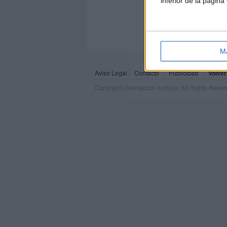
inferior de la página
M
Aviso Legal
Contacto
Publicidad
Volver
Copyright Orientacion Andujar. All Rights Rese