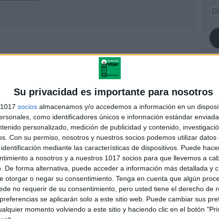
Dir
de
ema
SI
Su privacidad es importante para nosotros
s 1017
socios
almacenamos y/o accedemos a información en un disposit
sonales, como identificadores únicos e información estándar enviada 
ntenido personalizado, medición de publicidad y contenido, investigaci
FA
os.
Con su permiso, nosotros y nuestros socios podemos utilizar datos 
identificación mediante las características de dispositivos. Puede hacer
ntimiento a nosotros y a nuestros 1017 socios para que llevemos a ca
. De forma alternativa, puede acceder a información más detallada y 
e otorgar o negar su consentimiento.
Tenga en cuenta que algún proc
de no requerir de su consentimiento, pero usted tiene el derecho de r
referencias se aplicarán solo a este sitio web. Puede cambiar sus pref
alquier momento volviendo a este sitio y haciendo clic en el botón "Pri