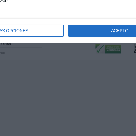
 web.
ÁS OPCIONES
ACEPTO
Calidad:
L
 arriba
rved