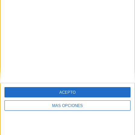
¿TE GUSTA NUESTRO MATERIAL?
Introduce tu email para unirte a otros
80.853 suscriptores.
Dirección
de
email
Suscribir
ACEPTO
MÁS OPCIONES
SIGUE NUESTROS TABLEROS EN
PINTEREST