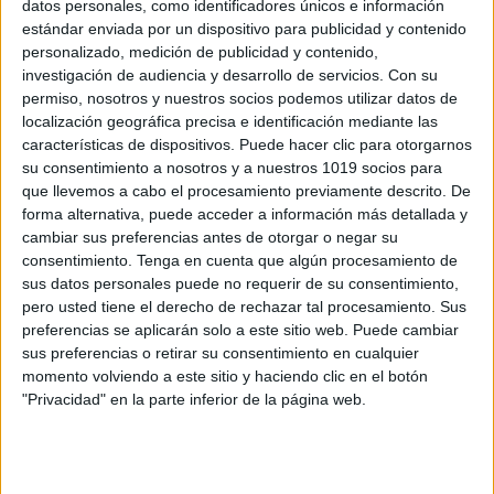
datos personales, como identificadores únicos e información
estándar enviada por un dispositivo para publicidad y contenido
Algunas ofertas interesantes de Black
personalizado, medición de publicidad y contenido,
Friday para profesores
investigación de audiencia y desarrollo de servicios.
Con su
Publicado el 21 noviembre, 2020
permiso, nosotros y nuestros socios podemos utilizar datos de
localización geográfica precisa e identificación mediante las
Comienza la semana de Black Friday y por ello hemos
características de dispositivos. Puede hacer clic para otorgarnos
visto algunos artículos interesantes que os pueden
su consentimiento a nosotros y a nuestros 1019 socios para
interesar, como por ejemplo el Echo Dot de Amazon,
que llevemos a cabo el procesamiento previamente descrito. De
se trata del altavoz […]
forma alternativa, puede acceder a información más detallada y
cambiar sus preferencias antes de otorgar o negar su
SEGUIR LEYENDO
consentimiento.
Tenga en cuenta que algún procesamiento de
sus datos personales puede no requerir de su consentimiento,
pero usted tiene el derecho de rechazar tal procesamiento. Sus
preferencias se aplicarán solo a este sitio web. Puede cambiar
sus preferencias o retirar su consentimiento en cualquier
momento volviendo a este sitio y haciendo clic en el botón
Buscar
"Privacidad" en la parte inferior de la página web.
Buscar