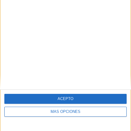
Buscar
¿TE GUSTA NUESTRO MATERIAL?
Introduce tu email para unirte a otros
80.859 suscriptores.
Dirección
de
email
Suscribir
ACEPTO
MÁS OPCIONES
SIGUE NUESTROS TABLEROS EN