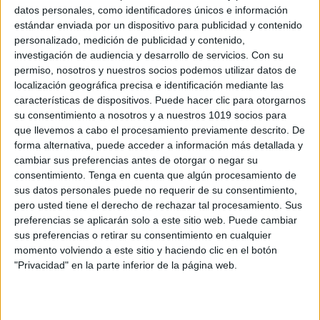
datos personales, como identificadores únicos e información
estándar enviada por un dispositivo para publicidad y contenido
personalizado, medición de publicidad y contenido,
investigación de audiencia y desarrollo de servicios.
Con su
20 IDEAS Y MATERIALES PARA
permiso, nosotros y nuestros socios podemos utilizar datos de
CELEBRAR EL DÍA DEL LIBRO
localización geográfica precisa e identificación mediante las
características de dispositivos. Puede hacer clic para otorgarnos
Publicado el 22 abril, 2025
su consentimiento a nosotros y a nuestros 1019 socios para
El 23 de abril, Día Mundial del Libro, es la ocasión
que llevemos a cabo el procesamiento previamente descrito. De
perfecta para despertar o reforzar el amor por la lectura
forma alternativa, puede acceder a información más detallada y
cambiar sus preferencias antes de otorgar o negar su
entre nuestros estudiantes de español. Ya sea en un
consentimiento.
Tenga en cuenta que algún procesamiento de
[…]
sus datos personales puede no requerir de su consentimiento,
pero usted tiene el derecho de rechazar tal procesamiento. Sus
SEGUIR LEYENDO
preferencias se aplicarán solo a este sitio web. Puede cambiar
sus preferencias o retirar su consentimiento en cualquier
momento volviendo a este sitio y haciendo clic en el botón
"Privacidad" en la parte inferior de la página web.
Buscar