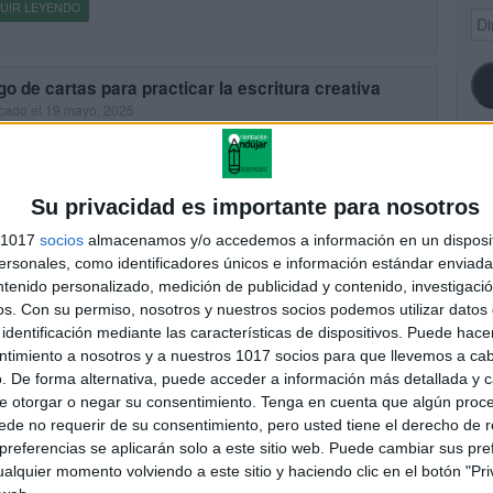
UIR LEYENDO
Dir
de
ema
o de cartas para practicar la escritura creativa
cado el 19 mayo, 2025
rtir la escritura en un juego es una forma excelente de despertar la
nación y motivar a los niños a expresarse. Con este divertido juego
rtas temático, tus alumnos […]
SI
Su privacidad es importante para nosotros
UIR LEYENDO
s 1017
socios
almacenamos y/o accedemos a información en un disposit
sonales, como identificadores únicos e información estándar enviada 
ntenido personalizado, medición de publicidad y contenido, investigaci
FA
os.
Con su permiso, nosotros y nuestros socios podemos utilizar datos 
identificación mediante las características de dispositivos. Puede hacer
ntimiento a nosotros y a nuestros 1017 socios para que llevemos a ca
. De forma alternativa, puede acceder a información más detallada y 
e otorgar o negar su consentimiento.
Tenga en cuenta que algún proc
de no requerir de su consentimiento, pero usted tiene el derecho de r
referencias se aplicarán solo a este sitio web. Puede cambiar sus pref
alquier momento volviendo a este sitio y haciendo clic en el botón "Pri