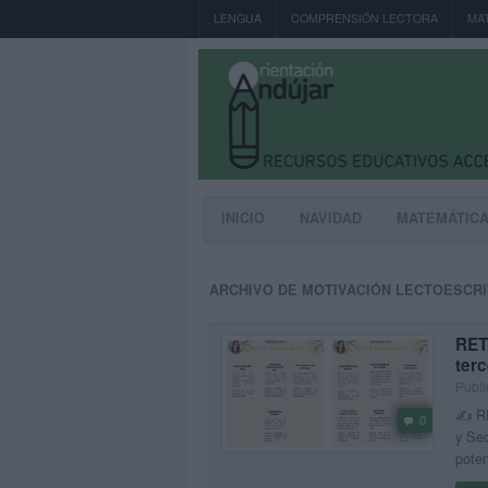
LENGUA
COMPRENSIÓN LECTORA
MA
INICIO
NAVIDAD
MATEMÁTIC
ARCHIVO DE MOTIVACIÓN LECTOESCR
RET
terc
Publi
✍️ RE
0
y Sec
poten