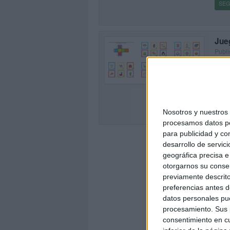
SEG
Jueg
Publi
Conve
0
imagi
de ca
SEG
Nosotros y nuestro
procesamos datos per
para publicidad y co
desarrollo de servici
geográfica precisa e 
otorgarnos su conse
previamente descrito
preferencias antes d
datos personales pue
procesamiento. Sus p
consentimiento en cu