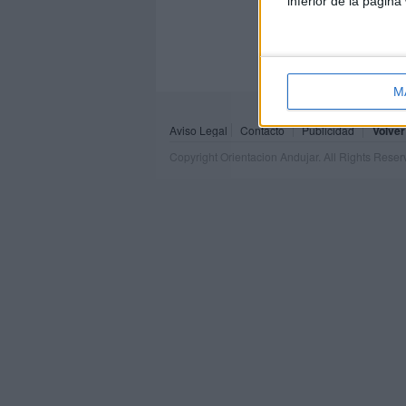
inferior de la página
M
Aviso Legal
Contacto
Publicidad
Volver
Copyright Orientacion Andujar. All Rights Rese