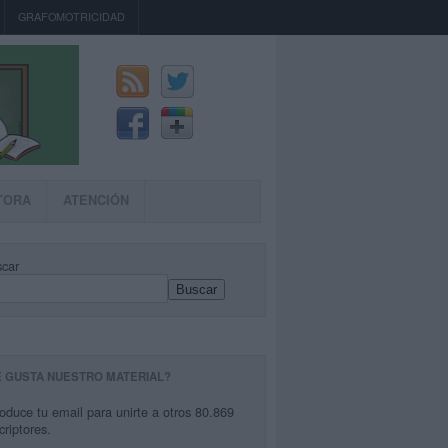
GRAFOMOTRICIDAD
TORA
ATENCIÓN
car
Buscar
E GUSTA NUESTRO MATERIAL?
roduce tu email para unirte a otros 80.869
criptores.