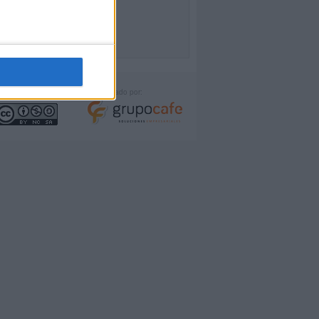
icencia:
Desarrollado por: