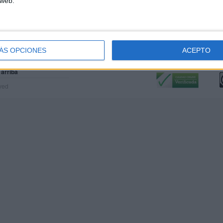
 web.
ÁS OPCIONES
ACEPTO
Calidad:
L
 arriba
rved