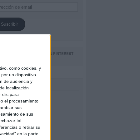
ección
il
Suscribir
GUE NUESTROS TABLEROS EN PINTEREST
ivo, como cookies, y
por un dispositivo
ón de audiencia y
CEBOOK
de localización
 clic para
bo el procesamiento
cambiar sus
esamiento de sus
echazar tal
erencias o retirar su
vacidad" en la parte