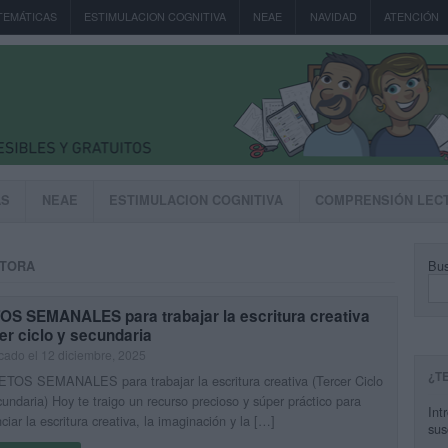
TEMÁTICAS
ESTIMULACION COGNITIVA
NEAE
NAVIDAD
ATENCIÓN
AS
NEAE
ESTIMULACION COGNITIVA
COMPRENSIÓN LEC
Bus
ITORA
OS SEMANALES para trabajar la escritura creativa
er ciclo y secundaria
cado el 12 diciembre, 2025
¿T
TOS SEMANALES para trabajar la escritura creativa (Tercer Ciclo
undaria) Hoy te traigo un recurso precioso y súper práctico para
Int
ciar la escritura creativa, la imaginación y la […]
sus