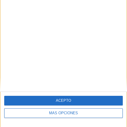
Buscar
Buscar
¿TE GUSTA NUESTRO MATERIAL?
Introduce tu email para unirte a otros
80.867 suscriptores.
Dirección
de
email
ACEPTO
Suscribir
MÁS OPCIONES