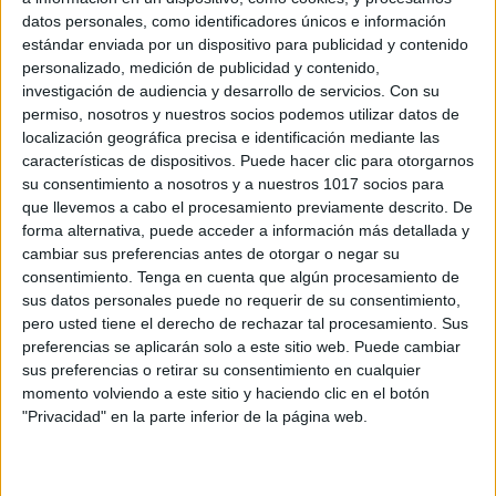
datos personales, como identificadores únicos e información
estándar enviada por un dispositivo para publicidad y contenido
personalizado, medición de publicidad y contenido,
investigación de audiencia y desarrollo de servicios.
Con su
Grafomotricidad nivel inicial Educación
permiso, nosotros y nuestros socios podemos utilizar datos de
localización geográfica precisa e identificación mediante las
Infantil: Lleva cada personaje a su
características de dispositivos. Puede hacer clic para otorgarnos
castillo.
su consentimiento a nosotros y a nuestros 1017 socios para
Publicado el 29 julio, 2019
que llevemos a cabo el procesamiento previamente descrito. De
forma alternativa, puede acceder a información más detallada y
La grafomotricidad sea probablemente de los mejores
cambiar sus preferencias antes de otorgar o negar su
recursos para trabajar la motricidad fina y su correcto
consentimiento.
Tenga en cuenta que algún procesamiento de
desarrollo, entendiendo ésta como un término referido
sus datos personales puede no requerir de su consentimiento,
al movimiento gráfico realizado con la mano […]
pero usted tiene el derecho de rechazar tal procesamiento. Sus
preferencias se aplicarán solo a este sitio web. Puede cambiar
SEGUIR LEYENDO
sus preferencias o retirar su consentimiento en cualquier
momento volviendo a este sitio y haciendo clic en el botón
"Privacidad" en la parte inferior de la página web.