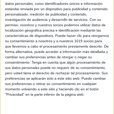
datos personales, como identificadores únicos e información
estándar enviada por un dispositivo para publicidad y contenido
personalizado, medición de publicidad y contenido,
Colección de herramientas 2.0 para hacer
investigación de audiencia y desarrollo de servicios.
Con su
líneas de tiempo
permiso, nosotros y nuestros socios podemos utilizar datos de
Publicado el 11 septiembre, 2017
localización geográfica precisa e identificación mediante las
características de dispositivos. Puede hacer clic para otorgarnos
Las líneas de tiempo permiten al estudiante organizar
su consentimiento a nosotros y a nuestros 1019 socios para
físicamente una serie de acontecimientos o eventos
que llevemos a cabo el procesamiento previamente descrito. De
relacionados con un tema específico.En todas las
forma alternativa, puede acceder a información más detallada y
cambiar sus preferencias antes de otorgar o negar su
asignaturas estamos trabajando con algún tipo de
consentimiento.
Tenga en cuenta que algún procesamiento de
secuencia […]
sus datos personales puede no requerir de su consentimiento,
pero usted tiene el derecho de rechazar tal procesamiento. Sus
SEGUIR LEYENDO
preferencias se aplicarán solo a este sitio web. Puede cambiar
sus preferencias o retirar su consentimiento en cualquier
momento volviendo a este sitio y haciendo clic en el botón
"Privacidad" en la parte inferior de la página web.
Buscar