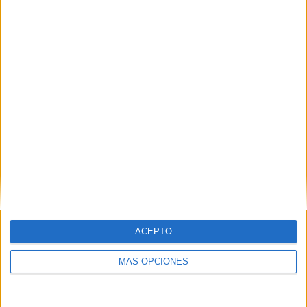
Buscar
¿TE GUSTA NUESTRO MATERIAL?
Introduce tu email para unirte a otros
80.842 suscriptores.
Dirección
de
email
Suscribir
ACEPTO
MÁS OPCIONES
SIGUE NUESTROS TABLEROS EN