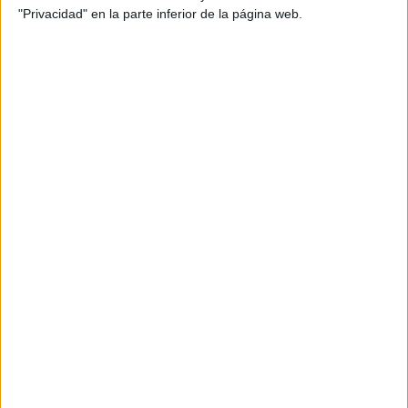
"Privacidad" en la parte inferior de la página web.
Te ayudamos con la PAU Modelos
Examen ANDALUCÍA PAU 2025
Publicado el 15 octubre, 2024
Hoy compartimos una serie de Pruebas de Acceso a la
Universidad (PAU) para el curso 2025. Este recurso es
ideal para que los estudiantes de Bachillerato puedan
practicar y familiarizarse con los exámenes que les
permitirán […]
SEGUIR LEYENDO