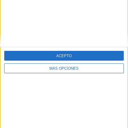
Buscar
Buscar
ACEPTO
MÁS OPCIONES
¿TE GUSTA NUESTRO MATERIAL?
Introduce tu email para unirte a otros
80.828 suscriptores.
Dirección
de
email