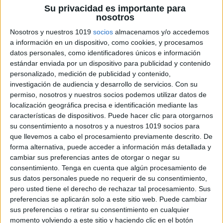
Su privacidad es importante para
nosotros
Nosotros y nuestros 1019
socios
almacenamos y/o accedemos
a información en un dispositivo, como cookies, y procesamos
Todos los Modelos Examen PAU
datos personales, como identificadores únicos e información
selectividad 2025
estándar enviada por un dispositivo para publicidad y contenido
Publicado el 2 junio, 2025
personalizado, medición de publicidad y contenido,
investigación de audiencia y desarrollo de servicios.
Con su
¡Prepárate para la PAU 2025: Analizando los Modelos
permiso, nosotros y nuestros socios podemos utilizar datos de
de Examen! ¡Hola a todos los estudiantes de 2º de
localización geográfica precisa e identificación mediante las
Bachillerato que estáis en la recta final! Sé que estas
características de dispositivos. Puede hacer clic para otorgarnos
semanas previas […]
su consentimiento a nosotros y a nuestros 1019 socios para
que llevemos a cabo el procesamiento previamente descrito. De
SEGUIR LEYENDO
forma alternativa, puede acceder a información más detallada y
cambiar sus preferencias antes de otorgar o negar su
consentimiento.
Tenga en cuenta que algún procesamiento de
sus datos personales puede no requerir de su consentimiento,
pero usted tiene el derecho de rechazar tal procesamiento. Sus
preferencias se aplicarán solo a este sitio web. Puede cambiar
sus preferencias o retirar su consentimiento en cualquier
momento volviendo a este sitio y haciendo clic en el botón