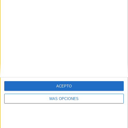
¿TE GUSTA NUESTRO MATERIAL?
Introduce tu email para unirte a otros
80.859 suscriptores.
Dirección
de
email
Suscribir
ACEPTO
MÁS OPCIONES
SIGUE NUESTROS TABLEROS EN
PINTEREST