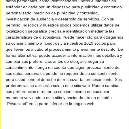
datos personales, como identificadores únicos e información
Cuento de Los 4 Fantásticos con
estándar enviada por un dispositivo para publicidad y contenido
Actividades de Comprensión Lectora
personalizado, medición de publicidad y contenido,
investigación de audiencia y desarrollo de servicios.
Con su
Publicado el 1 agosto, 2025
permiso, nosotros y nuestros socios podemos utilizar datos de
Este material presenta un cuento original
localización geográfica precisa e identificación mediante las
protagonizado por Los 4 Fantásticos, ideal para
características de dispositivos. Puede hacer clic para otorgarnos
su consentimiento a nosotros y a nuestros 1019 socios para
alumnos de tercer ciclo de Primaria o primeros cursos
que llevemos a cabo el procesamiento previamente descrito. De
de la ESO. A lo largo de seis […]
forma alternativa, puede acceder a información más detallada y
cambiar sus preferencias antes de otorgar o negar su
SEGUIR LEYENDO
consentimiento.
Tenga en cuenta que algún procesamiento de
sus datos personales puede no requerir de su consentimiento,
pero usted tiene el derecho de rechazar tal procesamiento. Sus
preferencias se aplicarán solo a este sitio web. Puede cambiar
sus preferencias o retirar su consentimiento en cualquier
momento volviendo a este sitio y haciendo clic en el botón
Buscar
"Privacidad" en la parte inferior de la página web.
Buscar