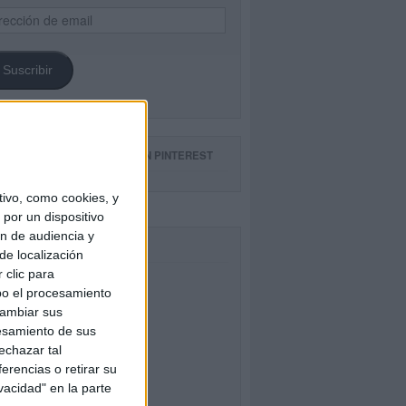
ección
il
Suscribir
GUE NUESTROS TABLEROS EN PINTEREST
ivo, como cookies, y
por un dispositivo
ón de audiencia y
CEBOOK
de localización
 clic para
bo el procesamiento
cambiar sus
esamiento de sus
echazar tal
erencias o retirar su
vacidad" en la parte