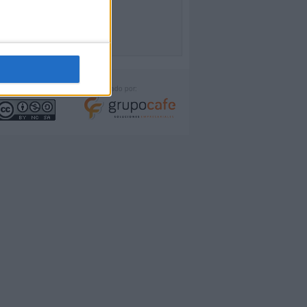
icencia:
Desarrollado por: