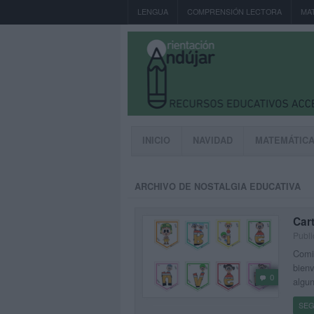
LENGUA
COMPRENSIÓN LECTORA
MA
INICIO
NAVIDAD
MATEMÁTIC
ARCHIVO DE NOSTALGIA EDUCATIVA
Cart
Publi
Comie
bienv
0
algun
SEG