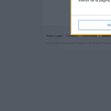
inferior de la página
M
Aviso Legal
Contacto
Publicidad
Volver
Copyright Orientacion Andujar. All Rights Rese