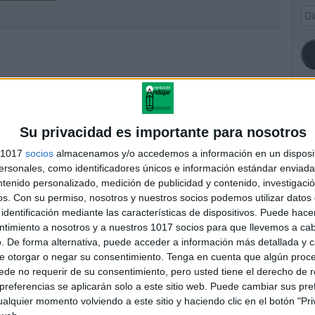
Dir
de
ema
SI
Su privacidad es importante para nosotros
s 1017
socios
almacenamos y/o accedemos a información en un disposit
sonales, como identificadores únicos e información estándar enviada 
ntenido personalizado, medición de publicidad y contenido, investigaci
FA
os.
Con su permiso, nosotros y nuestros socios podemos utilizar datos 
identificación mediante las características de dispositivos. Puede hacer
ntimiento a nosotros y a nuestros 1017 socios para que llevemos a ca
. De forma alternativa, puede acceder a información más detallada y 
e otorgar o negar su consentimiento.
Tenga en cuenta que algún proc
de no requerir de su consentimiento, pero usted tiene el derecho de r
referencias se aplicarán solo a este sitio web. Puede cambiar sus pref
alquier momento volviendo a este sitio y haciendo clic en el botón "Pri