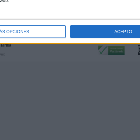
 web.
ÁS OPCIONES
ACEPTO
Calidad:
L
 arriba
rved