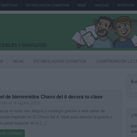
TEMÁTICAS
ESTIMULACION COGNITIVA
NEAE
NAVIDAD
ATENCIÓN
AS
NEAE
ESTIMULACION COGNITIVA
COMPRENSIÓN LEC
Bus
el de bienvenidos Chavo del 8 decora tu clase
cado el 18 agosto, 2025
nza el curso con alegría y nostalgia gracias a este cartel de
¿T
enida inspirado en El Chavo del 8, ideal para decorar la puerta o
a pared especial de tu […]
Int
sus
UIR LEYENDO