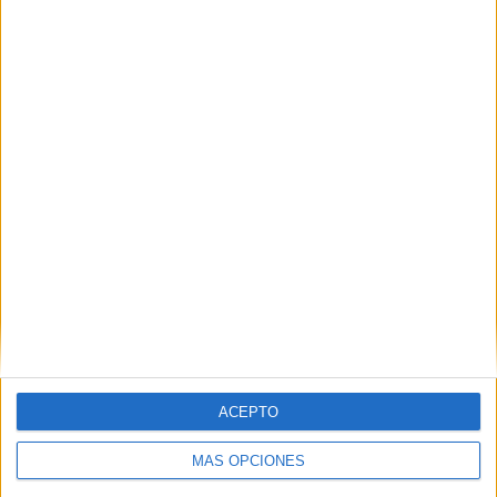
Buscar
Buscar
¿TE GUSTA NUESTRO MATERIAL?
Introduce tu email para unirte a otros
80.861 suscriptores.
Dirección
de
email
ACEPTO
Suscribir
MÁS OPCIONES