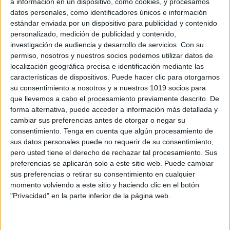
a información en un dispositivo, como cookies, y procesamos
datos personales, como identificadores únicos e información
estándar enviada por un dispositivo para publicidad y contenido
personalizado, medición de publicidad y contenido,
investigación de audiencia y desarrollo de servicios.
Con su
permiso, nosotros y nuestros socios podemos utilizar datos de
localización geográfica precisa e identificación mediante las
características de dispositivos. Puede hacer clic para otorgarnos
Infantil Lámina didáctica el Tiempo
su consentimiento a nosotros y a nuestros 1019 socios para
Meteorológico
que llevemos a cabo el procesamiento previamente descrito. De
Publicado el 12 mayo, 2026
forma alternativa, puede acceder a información más detallada y
cambiar sus preferencias antes de otorgar o negar su
El tiempo meteorológico es uno de los contenidos más
consentimiento.
Tenga en cuenta que algún procesamiento de
cercanos y significativos para los niños y niñas de
sus datos personales puede no requerir de su consentimiento,
Infantil. Cada día miran al cielo, observan si hace sol,
pero usted tiene el derecho de rechazar tal procesamiento. Sus
si llueve […]
preferencias se aplicarán solo a este sitio web. Puede cambiar
sus preferencias o retirar su consentimiento en cualquier
SEGUIR LEYENDO
momento volviendo a este sitio y haciendo clic en el botón
"Privacidad" en la parte inferior de la página web.