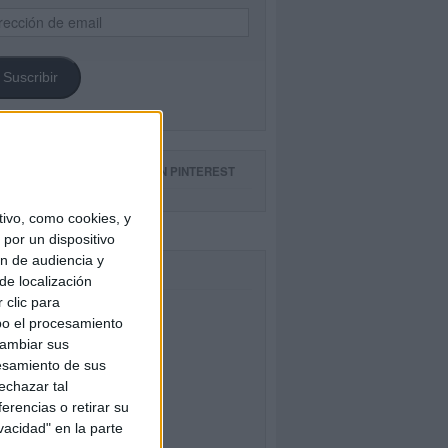
ección
il
Suscribir
GUE NUESTROS TABLEROS EN PINTEREST
ivo, como cookies, y
por un dispositivo
ón de audiencia y
CEBOOK
de localización
 clic para
bo el procesamiento
cambiar sus
esamiento de sus
echazar tal
erencias o retirar su
vacidad" en la parte