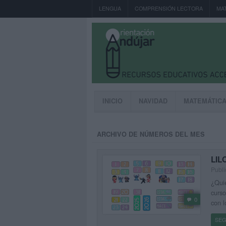
LENGUA
COMPRENSIÓN LECTORA
MA
INICIO
NAVIDAD
MATEMÁTIC
ARCHIVO DE NÚMEROS DEL MES
LIL
Publi
¿Quie
curso
0
con l
SEG