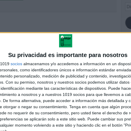
Dir
de
ema
SI
Su privacidad es importante para nosotros
s 1019
socios
almacenamos y/o accedemos a información en un disposit
sonales, como identificadores únicos e información estándar enviada 
ntenido personalizado, medición de publicidad y contenido, investigaci
FA
os.
Con su permiso, nosotros y nuestros socios podemos utilizar datos 
identificación mediante las características de dispositivos. Puede hacer
ntimiento a nosotros y a nuestros 1019 socios para que llevemos a ca
. De forma alternativa, puede acceder a información más detallada y 
e otorgar o negar su consentimiento.
Tenga en cuenta que algún proc
de no requerir de su consentimiento, pero usted tiene el derecho de r
referencias se aplicarán solo a este sitio web. Puede cambiar sus pref
alquier momento volviendo a este sitio y haciendo clic en el botón "Pri