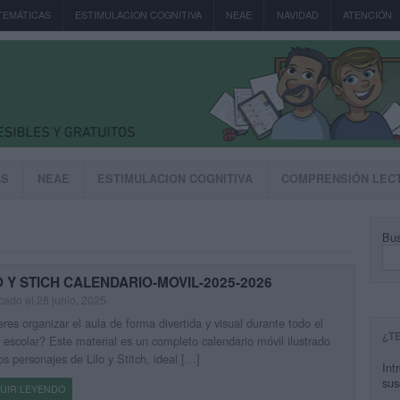
TEMÁTICAS
ESTIMULACION COGNITIVA
NEAE
NAVIDAD
ATENCIÓN
AS
NEAE
ESTIMULACION COGNITIVA
COMPRENSIÓN LEC
Bus
O Y STICH CALENDARIO-MOVIL-2025-2026
cado el 28 junio, 2025
res organizar el aula de forma divertida y visual durante todo el
¿T
 escolar? Este material es un completo calendario móvil ilustrado
os personajes de Lilo y Stitch, ideal […]
Int
sus
UIR LEYENDO