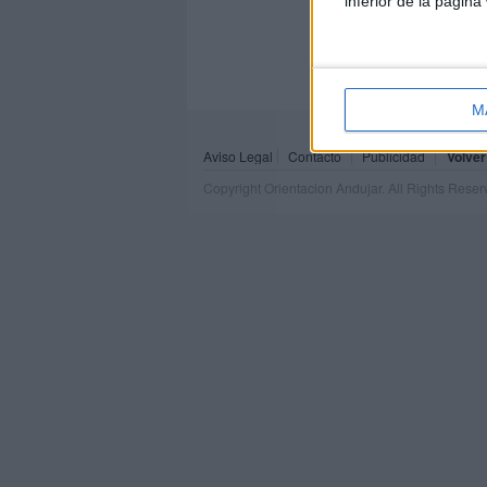
inferior de la página
M
Aviso Legal
Contacto
Publicidad
Volver
Copyright Orientacion Andujar. All Rights Rese