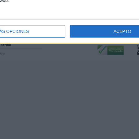
 web.
ÁS OPCIONES
ACEPTO
Calidad:
L
 arriba
rved