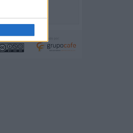
icencia:
Desarrollado por: