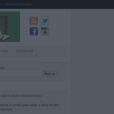
GRAFOMOTRICIDAD
TORA
ATENCIÓN
car
Buscar
E GUSTA NUESTRO MATERIAL?
roduce tu email para unirte a otros 80.861
criptores.