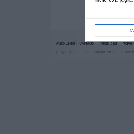
inferior de la página
M
Aviso Legal
Contacto
Publicidad
Volver
Copyright Orientacion Andujar. All Rights Rese