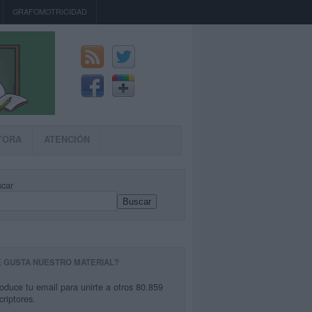
GRAFOMOTRICIDAD
TORA
ATENCIÓN
car
Buscar
E GUSTA NUESTRO MATERIAL?
roduce tu email para unirte a otros 80.859
criptores.