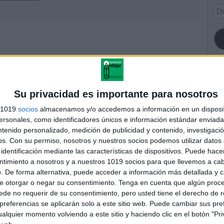
Dir
de
ema
SI
Su privacidad es importante para nosotros
s 1019
socios
almacenamos y/o accedemos a información en un disposit
sonales, como identificadores únicos e información estándar enviada 
ntenido personalizado, medición de publicidad y contenido, investigaci
FA
os.
Con su permiso, nosotros y nuestros socios podemos utilizar datos 
identificación mediante las características de dispositivos. Puede hacer
ntimiento a nosotros y a nuestros 1019 socios para que llevemos a ca
. De forma alternativa, puede acceder a información más detallada y 
e otorgar o negar su consentimiento.
Tenga en cuenta que algún proc
de no requerir de su consentimiento, pero usted tiene el derecho de r
referencias se aplicarán solo a este sitio web. Puede cambiar sus pref
alquier momento volviendo a este sitio y haciendo clic en el botón "Pri