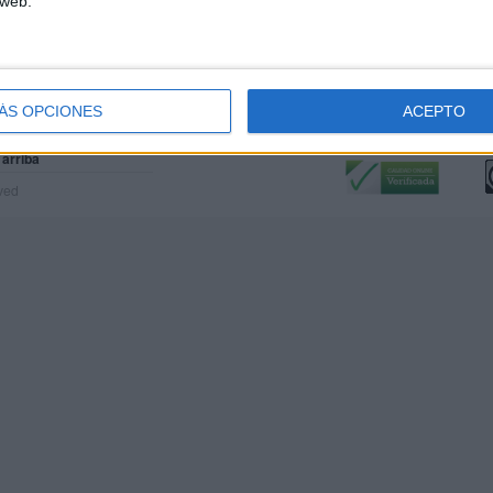
 web.
ÁS OPCIONES
ACEPTO
Calidad:
L
 arriba
rved