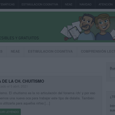
TEMÁTICAS
ESTIMULACION COGNITIVA
NEAE
NAVIDAD
ATENCIÓN
AS
NEAE
ESTIMULACION COGNITIVA
COMPRENSIÓN LEC
Bus
 DE LA CH. CHUITISMO
cado el 5 abril, 2021
ismo. El chuitismo es la no articulación del fonema /ch/ y por eso
¿T
aemos una nueva oca para trabajar este tipo de dislalia. También
s utilizarla para aquellxs niñxs […]
Int
sus
UIR LEYENDO