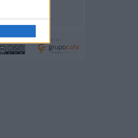
icencia:
Desarrollado por: