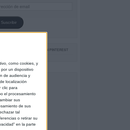
ección
il
Suscribir
GUE NUESTROS TABLEROS EN PINTEREST
ivo, como cookies, y
por un dispositivo
ón de audiencia y
CEBOOK
de localización
 clic para
bo el procesamiento
cambiar sus
esamiento de sus
echazar tal
erencias o retirar su
vacidad" en la parte