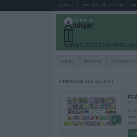
LENGUA
COMPRENSIÓN LECTORA
MA
INICIO
NAVIDAD
MATEMÁTIC
ARCHIVO DE OCA DE LA CH
OCA
Publi
Chuit
os tr
1
podéi
SEG