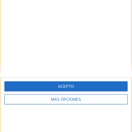
¿TE GUSTA NUESTRO MATERIAL?
Introduce tu email para unirte a otros
80.861 suscriptores.
Dirección
de
email
Suscribir
ACEPTO
MÁS OPCIONES
SIGUE NUESTROS TABLEROS EN
PINTEREST