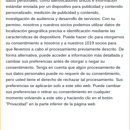
datos personales, como identificadores únicos e información
estándar enviada por un dispositivo para publicidad y contenido
personalizado, medición de publicidad y contenido,
Esquemas matemáticos grometría:
investigación de audiencia y desarrollo de servicios.
Con su
figuras planas poligonos
permiso, nosotros y nuestros socios podemos utilizar datos de
Publicado el 3 octubre, 2020
localización geográfica precisa e identificación mediante las
características de dispositivos. Puede hacer clic para otorgarnos
Esquemas polígonos AUTORÍA: Autor/es: Sandra
su consentimiento a nosotros y a nuestros 1019 socios para
López Torre https://www.instagram.com/PROFE_PT/
que llevemos a cabo el procesamiento previamente descrito. De
forma alternativa, puede acceder a información más detallada y
SEGUIR LEYENDO
cambiar sus preferencias antes de otorgar o negar su
consentimiento.
Tenga en cuenta que algún procesamiento de
sus datos personales puede no requerir de su consentimiento,
pero usted tiene el derecho de rechazar tal procesamiento. Sus
preferencias se aplicarán solo a este sitio web. Puede cambiar
sus preferencias o retirar su consentimiento en cualquier
Buscar
momento volviendo a este sitio y haciendo clic en el botón
"Privacidad" en la parte inferior de la página web.
Buscar