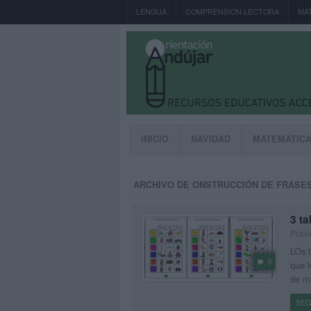
LENGUA
COMPRENSIÓN LECTORA
MA
INICIO
NAVIDAD
MATEMÁTIC
ARCHIVO DE ONSTRUCCIÓN DE FRASE
3 ta
Publi
LOs t
0
que l
de ma
SEG