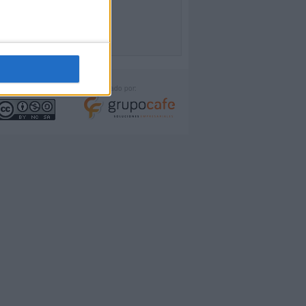
icencia:
Desarrollado por: