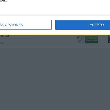
 web.
ÁS OPCIONES
ACEPTO
Calidad:
L
 arriba
rved