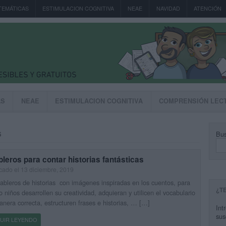
TEMÁTICAS
ESTIMULACION COGNITIVA
NEAE
NAVIDAD
ATENCIÓN
AS
NEAE
ESTIMULACION COGNITIVA
COMPRENSIÓN LEC
Bus
S
bleros para contar historias fantásticas
cado el 13 diciembre, 2019
ableros de historias con imágenes inspiradas en los cuentos, para
¿T
o niños desarrollen su creatividad, adquieran y utilicen el vocabulario
nera correcta, estructuren frases e historias, … […]
Int
sus
UIR LEYENDO