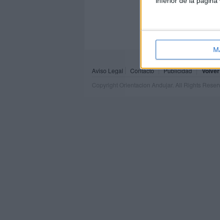
inferior de la página
M
Aviso Legal
Contacto
Publicidad
Volver
Copyright Orientacion Andujar. All Rights Rese