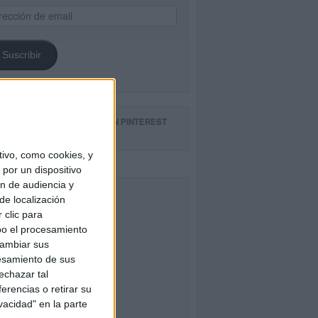
ección
il
Suscribir
GUE NUESTROS TABLEROS EN PINTEREST
ivo, como cookies, y
por un dispositivo
ón de audiencia y
CEBOOK
de localización
 clic para
bo el procesamiento
cambiar sus
esamiento de sus
echazar tal
erencias o retirar su
vacidad" en la parte