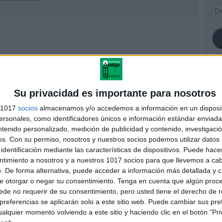
Dir
de
ema
SI
Su privacidad es importante para nosotros
s 1017
socios
almacenamos y/o accedemos a información en un disposit
sonales, como identificadores únicos e información estándar enviada 
ntenido personalizado, medición de publicidad y contenido, investigaci
FA
os.
Con su permiso, nosotros y nuestros socios podemos utilizar datos 
identificación mediante las características de dispositivos. Puede hacer
ntimiento a nosotros y a nuestros 1017 socios para que llevemos a ca
. De forma alternativa, puede acceder a información más detallada y 
e otorgar o negar su consentimiento.
Tenga en cuenta que algún proc
de no requerir de su consentimiento, pero usted tiene el derecho de r
referencias se aplicarán solo a este sitio web. Puede cambiar sus pref
alquier momento volviendo a este sitio y haciendo clic en el botón "Pri