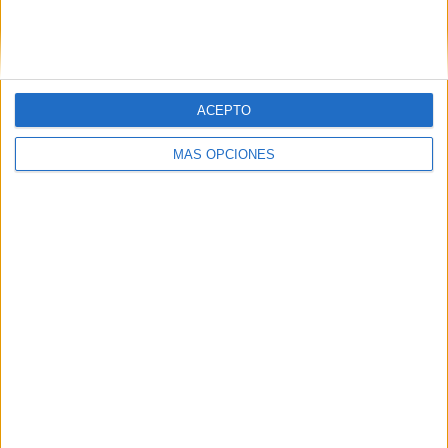
Buscar
ACEPTO
¿TE GUSTA NUESTRO MATERIAL?
MÁS OPCIONES
Introduce tu email para unirte a otros
80.870 suscriptores.
Dirección
de
email
Suscribir
SIGUE NUESTROS TABLEROS EN