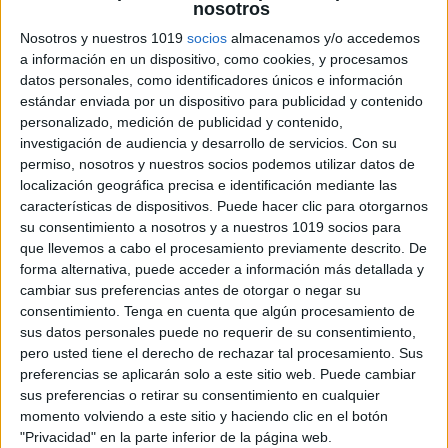
nosotros
Nosotros y nuestros 1019
socios
almacenamos y/o accedemos
a información en un dispositivo, como cookies, y procesamos
Actividades para repasar las tablas de
datos personales, como identificadores únicos e información
multiplicar
estándar enviada por un dispositivo para publicidad y contenido
Publicado el 23 abril, 2018
personalizado, medición de publicidad y contenido,
investigación de audiencia y desarrollo de servicios.
Con su
recursos de apoyo al aprendizaje de las tablas de
permiso, nosotros y nuestros socios podemos utilizar datos de
multiplicar para Primaria, que convierten el comienzo
localización geográfica precisa e identificación mediante las
del aprendizaje de las tablas de multiplicar para niños
características de dispositivos. Puede hacer clic para otorgarnos
en algo sencillo, ameno y […]
su consentimiento a nosotros y a nuestros 1019 socios para
que llevemos a cabo el procesamiento previamente descrito. De
forma alternativa, puede acceder a información más detallada y
SEGUIR LEYENDO
cambiar sus preferencias antes de otorgar o negar su
consentimiento.
Tenga en cuenta que algún procesamiento de
sus datos personales puede no requerir de su consentimiento,
pero usted tiene el derecho de rechazar tal procesamiento. Sus
preferencias se aplicarán solo a este sitio web. Puede cambiar
sus preferencias o retirar su consentimiento en cualquier
momento volviendo a este sitio y haciendo clic en el botón
"Privacidad" en la parte inferior de la página web.