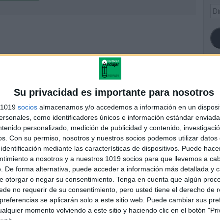
Dir
de
ema
SI
Su privacidad es importante para nosotros
s 1019
socios
almacenamos y/o accedemos a información en un disposit
sonales, como identificadores únicos e información estándar enviada 
ntenido personalizado, medición de publicidad y contenido, investigaci
FA
os.
Con su permiso, nosotros y nuestros socios podemos utilizar datos 
identificación mediante las características de dispositivos. Puede hacer
ntimiento a nosotros y a nuestros 1019 socios para que llevemos a ca
. De forma alternativa, puede acceder a información más detallada y 
e otorgar o negar su consentimiento.
Tenga en cuenta que algún proc
de no requerir de su consentimiento, pero usted tiene el derecho de r
referencias se aplicarán solo a este sitio web. Puede cambiar sus pref
alquier momento volviendo a este sitio y haciendo clic en el botón "Pri