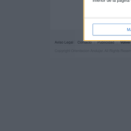
inferior de la página
M
Aviso Legal
Contacto
Publicidad
Volver
Copyright Orientacion Andujar. All Rights Rese