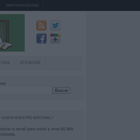
GRAFOMOTRICIDAD
TORA
ATENCIÓN
car
Buscar
E GUSTA NUESTRO MATERIAL?
roduce tu email para unirte a otros 80.869
criptores.