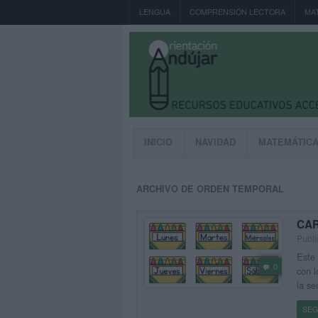
LENGUA
COMPRENSIÓN LECTORA
MA
INICIO
NAVIDAD
MATEMÁTIC
ARCHIVO DE ORDEN TEMPORAL
CAR
Publi
Este 
0
con l
la s
SEG