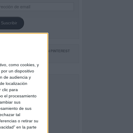
ección
il
Suscribir
GUE NUESTROS TABLEROS EN PINTEREST
ivo, como cookies, y
por un dispositivo
ón de audiencia y
CEBOOK
de localización
 clic para
bo el procesamiento
cambiar sus
esamiento de sus
echazar tal
erencias o retirar su
vacidad" en la parte