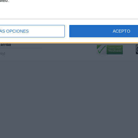
 web.
ÁS OPCIONES
ACEPTO
Calidad:
L
 arriba
rved