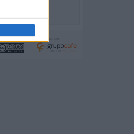
icencia:
Desarrollado por: