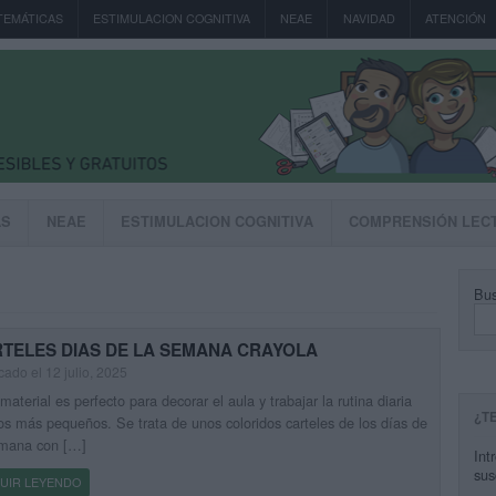
TEMÁTICAS
ESTIMULACION COGNITIVA
NEAE
NAVIDAD
ATENCIÓN
AS
NEAE
ESTIMULACION COGNITIVA
COMPRENSIÓN LEC
Bus
TELES DIAS DE LA SEMANA CRAYOLA
cado el 12 julio, 2025
material es perfecto para decorar el aula y trabajar la rutina diaria
¿T
os más pequeños. Se trata de unos coloridos carteles de los días de
emana con […]
Int
sus
UIR LEYENDO