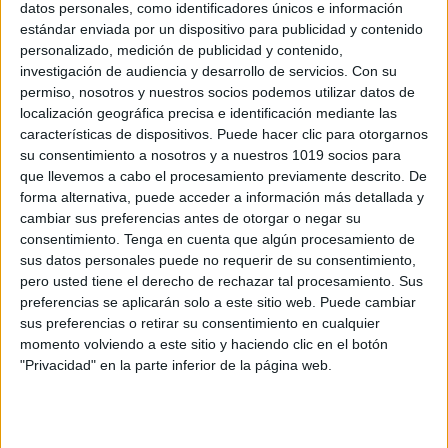
datos personales, como identificadores únicos e información
estándar enviada por un dispositivo para publicidad y contenido
personalizado, medición de publicidad y contenido,
Calendario julio 2025 dictado de palabras
investigación de audiencia y desarrollo de servicios.
Con su
primer ciclo
permiso, nosotros y nuestros socios podemos utilizar datos de
Publicado el 27 junio, 2025
localización geográfica precisa e identificación mediante las
características de dispositivos. Puede hacer clic para otorgarnos
Este material es ideal para mantener activa la escritura
su consentimiento a nosotros y a nuestros 1019 socios para
durante las vacaciones. Se trata de un calendario de
que llevemos a cabo el procesamiento previamente descrito. De
dictados diarios con palabras adaptadas al nivel del
forma alternativa, puede acceder a información más detallada y
primer ciclo de primaria, […]
cambiar sus preferencias antes de otorgar o negar su
consentimiento.
Tenga en cuenta que algún procesamiento de
SEGUIR LEYENDO
sus datos personales puede no requerir de su consentimiento,
pero usted tiene el derecho de rechazar tal procesamiento. Sus
preferencias se aplicarán solo a este sitio web. Puede cambiar
sus preferencias o retirar su consentimiento en cualquier
momento volviendo a este sitio y haciendo clic en el botón
"Privacidad" en la parte inferior de la página web.
Buscar
Buscar