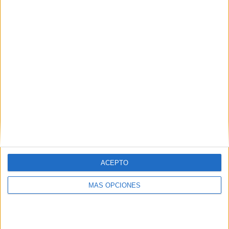
¿TE GUSTA NUESTRO MATERIAL?
Introduce tu email para unirte a otros
80.864 suscriptores.
Dirección
de
email
Suscribir
ACEPTO
MÁS OPCIONES
SIGUE NUESTROS TABLEROS EN
PINTEREST