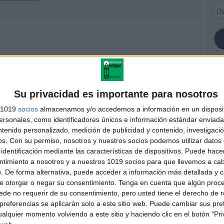
Dir
de
ema
SI
Su privacidad es importante para nosotros
s 1019
socios
almacenamos y/o accedemos a información en un disposit
sonales, como identificadores únicos e información estándar enviada 
ntenido personalizado, medición de publicidad y contenido, investigaci
FA
os.
Con su permiso, nosotros y nuestros socios podemos utilizar datos 
identificación mediante las características de dispositivos. Puede hacer
ntimiento a nosotros y a nuestros 1019 socios para que llevemos a ca
. De forma alternativa, puede acceder a información más detallada y 
e otorgar o negar su consentimiento.
Tenga en cuenta que algún proc
de no requerir de su consentimiento, pero usted tiene el derecho de r
referencias se aplicarán solo a este sitio web. Puede cambiar sus pref
alquier momento volviendo a este sitio y haciendo clic en el botón "Pri