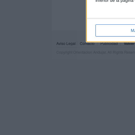
inferior de la página
M
Aviso Legal
Contacto
Publicidad
Volver
Copyright Orientacion Andujar. All Rights Rese