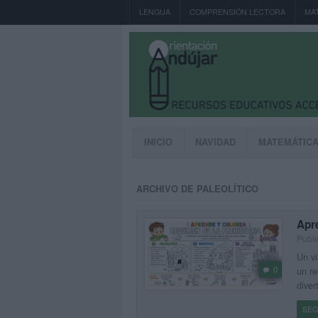
LENGUA
COMPRENSIÓN LECTORA
MA
INICIO
NAVIDAD
MATEMÁTIC
ARCHIVO DE PALEOLÍTICO
Apre
Publi
Un vi
0
un re
diver
SEG