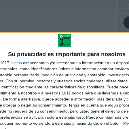
Dir
de
ema
SI
Su privacidad es importante para nosotros
s 1017
socios
almacenamos y/o accedemos a información en un disposit
sonales, como identificadores únicos e información estándar enviada 
ntenido personalizado, medición de publicidad y contenido, investigaci
FA
os.
Con su permiso, nosotros y nuestros socios podemos utilizar datos 
identificación mediante las características de dispositivos. Puede hacer
ntimiento a nosotros y a nuestros 1017 socios para que llevemos a ca
. De forma alternativa, puede acceder a información más detallada y 
e otorgar o negar su consentimiento.
Tenga en cuenta que algún proc
de no requerir de su consentimiento, pero usted tiene el derecho de r
referencias se aplicarán solo a este sitio web. Puede cambiar sus pref
alquier momento volviendo a este sitio y haciendo clic en el botón "Pri