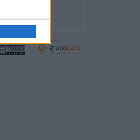
icencia:
Desarrollado por: