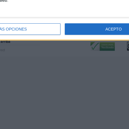
 web.
ÁS OPCIONES
ACEPTO
Calidad:
L
 arriba
rved