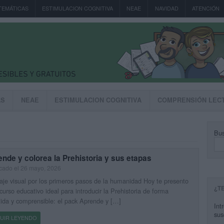
TEMÁTICAS
ESTIMULACION COGNITIVA
NEAE
NAVIDAD
ATENCIÓN
AS
NEAE
ESTIMULACION COGNITIVA
COMPRENSIÓN LEC
Bus
nde y colorea la Prehistoria y sus etapas
cado el 26 mayo, 2026
aje visual por los primeros pasos de la humanidad Hoy te presento
¿T
curso educativo ideal para introducir la Prehistoria de forma
tida y comprensible: el pack Aprende y […]
Int
sus
UIR LEYENDO