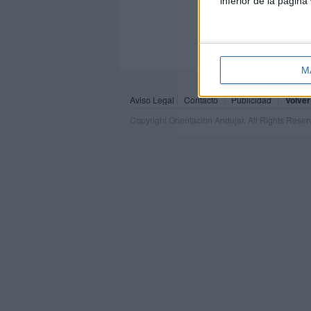
inferior de la página
M
Aviso Legal
Contacto
Publicidad
Volver
Copyright Orientacion Andujar. All Rights Rese