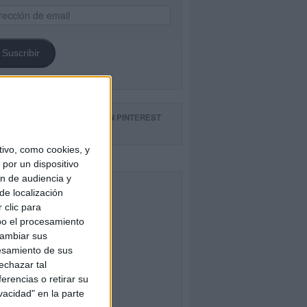
ección
il
Suscribir
GUE NUESTROS TABLEROS EN PINTEREST
ivo, como cookies, y
por un dispositivo
ón de audiencia y
CEBOOK
de localización
 clic para
bo el procesamiento
cambiar sus
esamiento de sus
echazar tal
erencias o retirar su
vacidad" en la parte