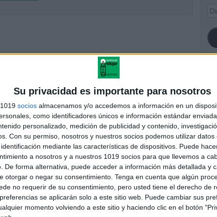
Dir
de
ema
SI
Su privacidad es importante para nosotros
s 1019
socios
almacenamos y/o accedemos a información en un disposit
sonales, como identificadores únicos e información estándar enviada 
ntenido personalizado, medición de publicidad y contenido, investigaci
FA
os.
Con su permiso, nosotros y nuestros socios podemos utilizar datos 
identificación mediante las características de dispositivos. Puede hacer
ntimiento a nosotros y a nuestros 1019 socios para que llevemos a ca
. De forma alternativa, puede acceder a información más detallada y 
e otorgar o negar su consentimiento.
Tenga en cuenta que algún proc
de no requerir de su consentimiento, pero usted tiene el derecho de r
referencias se aplicarán solo a este sitio web. Puede cambiar sus pref
alquier momento volviendo a este sitio y haciendo clic en el botón "Pri