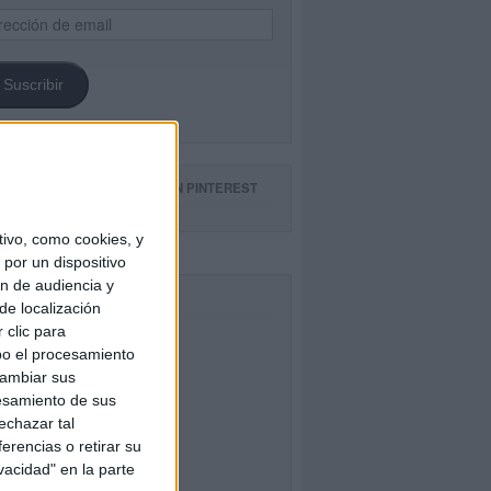
ección
il
Suscribir
GUE NUESTROS TABLEROS EN PINTEREST
ivo, como cookies, y
por un dispositivo
ón de audiencia y
CEBOOK
de localización
 clic para
bo el procesamiento
cambiar sus
esamiento de sus
echazar tal
erencias o retirar su
vacidad" en la parte