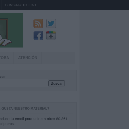
GRAFOMOTRICIDAD
TORA
ATENCIÓN
car
Buscar
E GUSTA NUESTRO MATERIAL?
roduce tu email para unirte a otros 80.861
criptores.