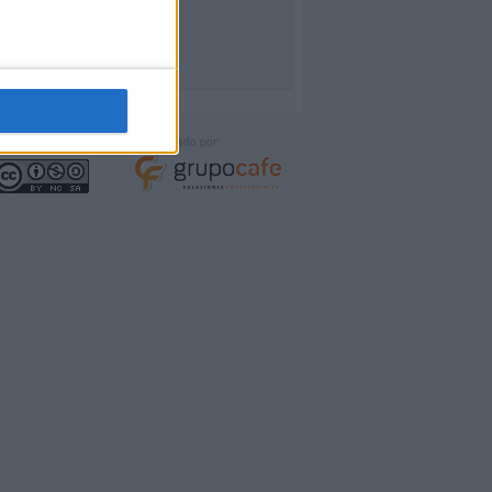
icencia:
Desarrollado por: