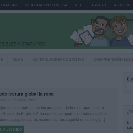
TEMÁTICAS
ESTIMULACION COGNITIVA
NEAE
NAVIDAD
ATENCIÓN
AS
NEAE
ESTIMULACION COGNITIVA
COMPRENSIÓN LEC
Bus
do lectura global la ropa
cado el 15 mayo, 2025
jamos este material de lectura global de la ropa, que nuestra
¿T
 Anabel de PiruleTEA ha querido compartir con todos nuestros
dores y seguidoras, os recomendamos seguirla en su blog […]
Int
sus
UIR LEYENDO