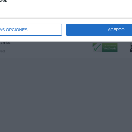
 web.
ÁS OPCIONES
ACEPTO
Calidad:
L
 arriba
rved