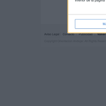
inferior de la página
M
Aviso Legal
Contacto
Publicidad
Volver
Copyright Orientacion Andujar. All Rights Rese