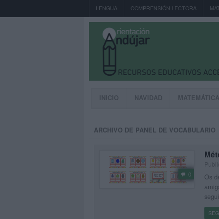
LENGUA
COMPRENSIÓN LECTORA
MA
INICIO
NAVIDAD
MATEMÁTIC
ARCHIVO DE PANEL DE VOCABULARIO
Méto
Publi
0
Os de
amiga
segui
SEG