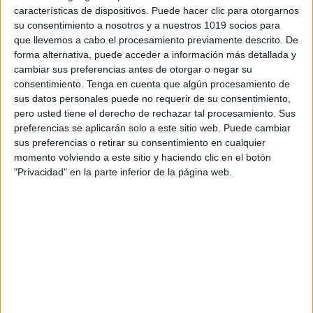
características de dispositivos. Puede hacer clic para otorgarnos
su consentimiento a nosotros y a nuestros 1019 socios para
que llevemos a cabo el procesamiento previamente descrito. De
forma alternativa, puede acceder a información más detallada y
CUADERNILLO CONTAMOS LAS PARTES
cambiar sus preferencias antes de otorgar o negar su
DEL CUERPO MIS QUERIDOS
consentimiento.
Tenga en cuenta que algún procesamiento de
MONSTRUOS
sus datos personales puede no requerir de su consentimiento,
pero usted tiene el derecho de rechazar tal procesamiento. Sus
Publicado el 26 abril, 2023
preferencias se aplicarán solo a este sitio web. Puede cambiar
¡Bienvenidos al blog educativo Orientación Andújar!
sus preferencias o retirar su consentimiento en cualquier
Hoy les presentamos una ficha educativa gratuita y
momento volviendo a este sitio y haciendo clic en el botón
"Privacidad" en la parte inferior de la página web.
descargable muy divertida: «Cuadernillo contamos las
partes del cuerpo: Mis queridos monstruos». Este
cuadernillo es adecuado […]
SEGUIR LEYENDO