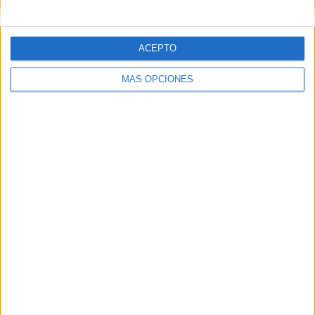
días. Estos […]
SEGUIR LEYENDO
ACEPTO
MÁS OPCIONES
MY BODY / PARTES DEL CUERPO en