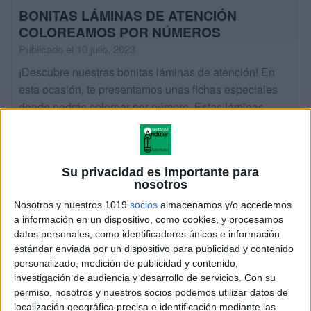
BONITAS LÁMINAS DE ATENCIÓN
COLOREAMOS POR NÚMEROS
Publicado el 10 julio, 2023
¡Descubre nuestras bonitas láminas de atención! En
esta ocasión, te presentamos unas fichas especiales
donde podrás colorear por número. Estas láminas
están llenas de divertidos dibujos de medios de
transporte, […]
SEGUIR LEYENDO
Su privacidad es importante para
nosotros
Nosotros y nuestros 1019
socios
almacenamos y/o accedemos
a información en un dispositivo, como cookies, y procesamos
datos personales, como identificadores únicos e información
estándar enviada por un dispositivo para publicidad y contenido
personalizado, medición de publicidad y contenido,
investigación de audiencia y desarrollo de servicios.
Con su
permiso, nosotros y nuestros socios podemos utilizar datos de
localización geográfica precisa e identificación mediante las