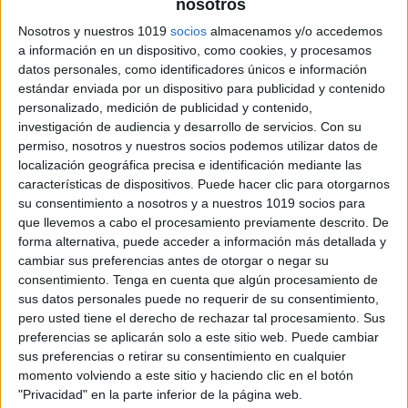
nosotros
Como han ido mis vacaciones de
invierno, divertidas actividades
Nosotros y nuestros 1019
socios
almacenamos y/o accedemos
a información en un dispositivo, como cookies, y procesamos
Publicado el 10 enero, 2024
datos personales, como identificadores únicos e información
¡Las vacaciones de invierno han llegado a su fin y es
estándar enviada por un dispositivo para publicidad y contenido
hora de volver a la rutina! En este nuevo post, quiero
personalizado, medición de publicidad y contenido,
investigación de audiencia y desarrollo de servicios.
Con su
compartir contigo cómo han ido mis vacaciones de […]
permiso, nosotros y nuestros socios podemos utilizar datos de
localización geográfica precisa e identificación mediante las
SEGUIR LEYENDO
características de dispositivos. Puede hacer clic para otorgarnos
su consentimiento a nosotros y a nuestros 1019 socios para
que llevemos a cabo el procesamiento previamente descrito. De
forma alternativa, puede acceder a información más detallada y
cambiar sus preferencias antes de otorgar o negar su
consentimiento.
Tenga en cuenta que algún procesamiento de
sus datos personales puede no requerir de su consentimiento,
pero usted tiene el derecho de rechazar tal procesamiento. Sus
preferencias se aplicarán solo a este sitio web. Puede cambiar
sus preferencias o retirar su consentimiento en cualquier
momento volviendo a este sitio y haciendo clic en el botón
"Privacidad" en la parte inferior de la página web.