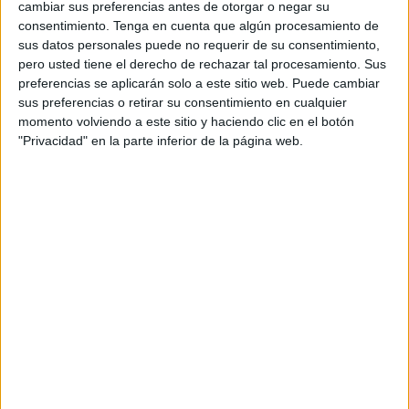
cambiar sus preferencias antes de otorgar o negar su
consentimiento.
Tenga en cuenta que algún procesamiento de
sus datos personales puede no requerir de su consentimiento,
Trabajamos la atención con laberintos de
pero usted tiene el derecho de rechazar tal procesamiento. Sus
series de números
preferencias se aplicarán solo a este sitio web. Puede cambiar
sus preferencias o retirar su consentimiento en cualquier
Publicado el 3 agosto, 2025
momento volviendo a este sitio y haciendo clic en el botón
Este recurso está pensado para reforzar la atención
"Privacidad" en la parte inferior de la página web.
sostenida y el razonamiento lógico-matemático a
través de una propuesta original y divertida: laberintos
numéricos con series. Los alumnos deben seguir el
[…]
SEGUIR LEYENDO