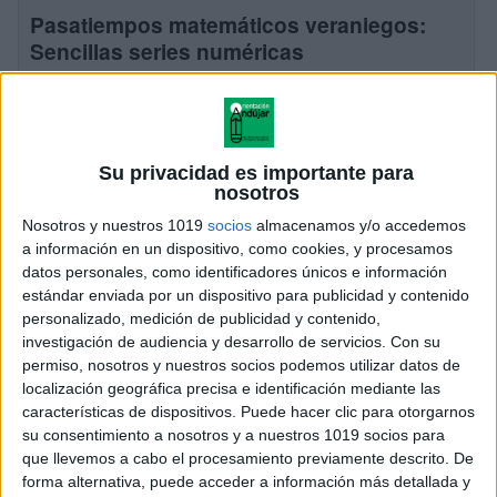
Pasatiempos matemáticos veraniegos:
Sencillas series numéricas
Publicado hace 1 semana
¡Por fin llegó el verano! El momento más esperado del
año para los estudiantes: días largos, sol, piscina,
descanso y… ¿adiós total a los números? ¡Cuidado!
Su privacidad es importante para
nosotros
Aunque es fundamental desconectar […]
Nosotros y nuestros 1019
socios
almacenamos y/o accedemos
SEGUIR LEYENDO
a información en un dispositivo, como cookies, y procesamos
datos personales, como identificadores únicos e información
estándar enviada por un dispositivo para publicidad y contenido
personalizado, medición de publicidad y contenido,
investigación de audiencia y desarrollo de servicios.
Con su
permiso, nosotros y nuestros socios podemos utilizar datos de
localización geográfica precisa e identificación mediante las
características de dispositivos. Puede hacer clic para otorgarnos
su consentimiento a nosotros y a nuestros 1019 socios para
que llevemos a cabo el procesamiento previamente descrito. De
forma alternativa, puede acceder a información más detallada y