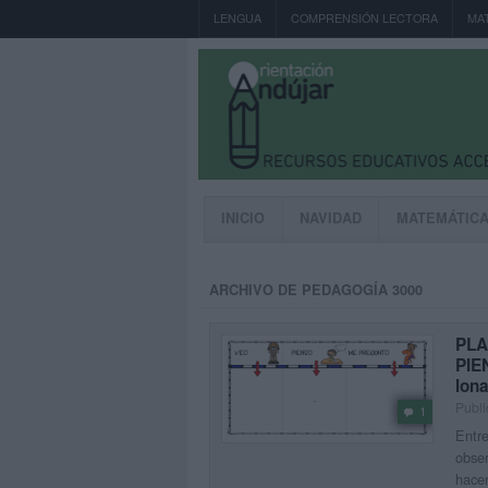
LENGUA
COMPRENSIÓN LECTORA
MA
INICIO
NAVIDAD
MATEMÁTIC
ARCHIVO DE PEDAGOGÍA 3000
PLA
PIE
lon
Publi
1
Entre
obser
hace