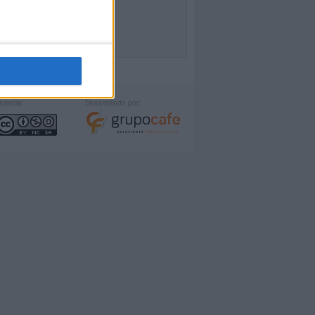
icencia:
Desarrollado por: