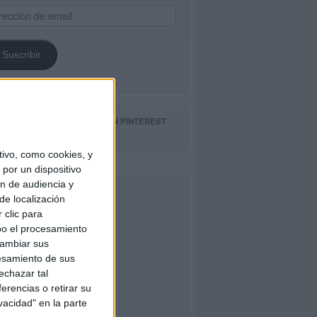
ección
il
Suscribir
GUE NUESTROS TABLEROS EN PINTEREST
ivo, como cookies, y
por un dispositivo
ón de audiencia y
CEBOOK
de localización
 clic para
bo el procesamiento
cambiar sus
esamiento de sus
echazar tal
erencias o retirar su
vacidad" en la parte