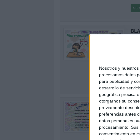
SEG
BLA
CUL
Publi
ESTR
1
part
MIN
Nosotros y nuestro
DES
procesamos datos per
SEG
para publicidad y co
desarrollo de servici
geográfica precisa e 
otorgarnos su conse
MIN
previamente descrito
RUT
preferencias antes d
Publi
datos personales pue
2
Si es
procesamiento. Sus p
recur
consentimiento en cu
inte