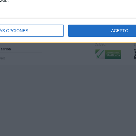
 web.
AMIENTO: RUTINAS, […]
UIR LEYENDO
ÁS OPCIONES
ACEPTO
Calidad:
L
 arriba
rved