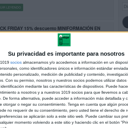
Dir
UIR LEYENDO
de
ema
CK FRIDAY 15% descuento MINIFORMACIÓN EN
TURA DEL PENSAMIENTO
cado el 25 noviembre, 2016
ENAMOS este viernes hasta el domingo a las 23:59 horas nuestro
SI
icular BLACK FRIDAY con un 15% descuento en nuestra
Su privacidad es importante para nosotros
IFORMACIÓN EN CULTURA DEL PENSAMIENTO : RUTINAS,
s 1019
socios
almacenamos y/o accedemos a información en un disposit
TREZAS Y LLAVES DE LOS […]
sonales, como identificadores únicos e información estándar enviada 
UIR LEYENDO
ntenido personalizado, medición de publicidad y contenido, investigaci
FA
os.
Con su permiso, nosotros y nuestros socios podemos utilizar datos 
identificación mediante las características de dispositivos. Puede hacer
ntimiento a nosotros y a nuestros 1019 socios para que llevemos a ca
IFORMACIÓN EN CULTURA DEL PENSAMIENTO:
. De forma alternativa, puede acceder a información más detallada y 
INAS, DESTREZAS Y LLAVES DE LOS PENSADORES
e otorgar o negar su consentimiento.
Tenga en cuenta que algún proc
cado el 24 noviembre, 2016
de no requerir de su consentimiento, pero usted tiene el derecho de r
te nuevo año quieres innovar en tus clases con actividades y
referencias se aplicarán solo a este sitio web. Puede cambiar sus pref
sos diferentes, desde Orientación Andújar te proponemos esta
alquier momento volviendo a este sitio y haciendo clic en el botón "Pri
resante formación on line «MINIFORMACIÓN EN CULTURA DEL