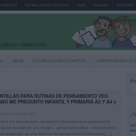
TEMÁTICAS
ESTIMULACION COGNITIVA
NEAE
NAVIDAD
ATENCIÓN
AS
NEAE
ESTIMULACION COGNITIVA
COMPRENSIÓN LEC
Bus
NTILLAS PARA RUTINAS DE PENSAMIENTO VEO
NSO ME PREGUNTO INFANTIL Y PRIMARIA A3 Y A4 y
a
cado el 4 febrero, 2017
¿T
na a tus alumnos para ser buenos observadores a capacidad de
Int
var los detalles de una imagen, pensar sobre ellos, interpretarlos y
sus
rse preguntas, es una destreza de pensamiento fundamental […]