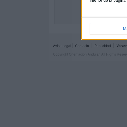
inferior de la página
PENS
SEG
M
Aviso Legal
Contacto
Publicidad
Volver
Copyright Orientacion Andujar. All Rights Rese