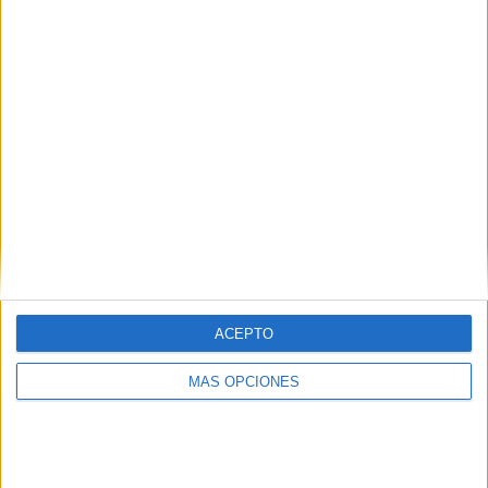
¿TE GUSTA NUESTRO MATERIAL?
Introduce tu email para unirte a otros
80.869 suscriptores.
Dirección
de
email
Suscribir
ACEPTO
MÁS OPCIONES
SIGUE NUESTROS TABLEROS EN
PINTEREST