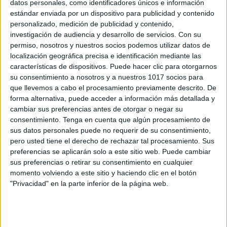
datos personales, como identificadores únicos e información
estándar enviada por un dispositivo para publicidad y contenido
personalizado, medición de publicidad y contenido,
Ficha de Conciencia Semántica Veraniega
investigación de audiencia y desarrollo de servicios.
Con su
Publicado el 24 julio, 2025
permiso, nosotros y nuestros socios podemos utilizar datos de
localización geográfica precisa e identificación mediante las
Esta ficha de conciencia semántica veraniega es
características de dispositivos. Puede hacer clic para otorgarnos
perfecta para reforzar el vocabulario y la comprensión
su consentimiento a nosotros y a nuestros 1017 socios para
del significado de los adjetivos en contextos visuales.
que llevemos a cabo el procesamiento previamente descrito. De
Los alumnos deben observar cada imagen y […]
forma alternativa, puede acceder a información más detallada y
cambiar sus preferencias antes de otorgar o negar su
SEGUIR LEYENDO
consentimiento.
Tenga en cuenta que algún procesamiento de
sus datos personales puede no requerir de su consentimiento,
pero usted tiene el derecho de rechazar tal procesamiento. Sus
preferencias se aplicarán solo a este sitio web. Puede cambiar
sus preferencias o retirar su consentimiento en cualquier
momento volviendo a este sitio y haciendo clic en el botón
Buscar
"Privacidad" en la parte inferior de la página web.
Buscar