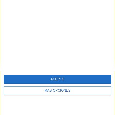
¿TE GUSTA NUESTRO MATERIAL?
Introduce tu email para unirte a otros
80.862 suscriptores.
Dirección
de
email
Suscribir
ACEPTO
MÁS OPCIONES
SIGUE NUESTROS TABLEROS EN
PINTEREST