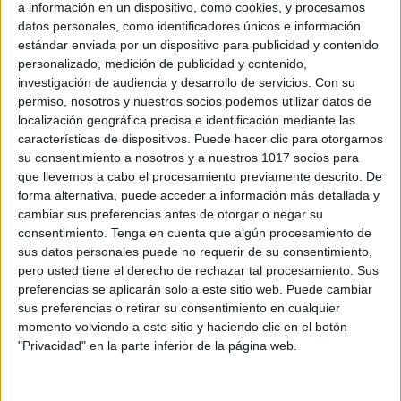
a información en un dispositivo, como cookies, y procesamos
datos personales, como identificadores únicos e información
estándar enviada por un dispositivo para publicidad y contenido
personalizado, medición de publicidad y contenido,
investigación de audiencia y desarrollo de servicios.
Con su
permiso, nosotros y nuestros socios podemos utilizar datos de
localización geográfica precisa e identificación mediante las
características de dispositivos. Puede hacer clic para otorgarnos
Super láminas coloridas para trabajar
su consentimiento a nosotros y a nuestros 1017 socios para
vocabulario, atención, percepción, etc
que llevemos a cabo el procesamiento previamente descrito. De
forma alternativa, puede acceder a información más detallada y
Publicado el 13 junio, 2016
cambiar sus preferencias antes de otorgar o negar su
Seguimos con una gran cantidad de láminas color de
consentimiento.
Tenga en cuenta que algún procesamiento de
diferentes autores, ilustradores, dibujantes, etc en
sus datos personales puede no requerir de su consentimiento,
formato xl. Ideales para emplear en nuestras clases
pero usted tiene el derecho de rechazar tal procesamiento. Sus
preferencias se aplicarán solo a este sitio web. Puede cambiar
para diferentes trabajos con nuestros alumnos la
sus preferencias o retirar su consentimiento en cualquier
expresión […]
momento volviendo a este sitio y haciendo clic en el botón
"Privacidad" en la parte inferior de la página web.
SEGUIR LEYENDO