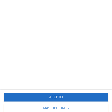
Buscar
Buscar
¿TE GUSTA NUESTRO MATERIAL?
Introduce tu email para unirte a otros
80.871 suscriptores.
Dirección
de
email
ACEPTO
Suscribir
MÁS OPCIONES