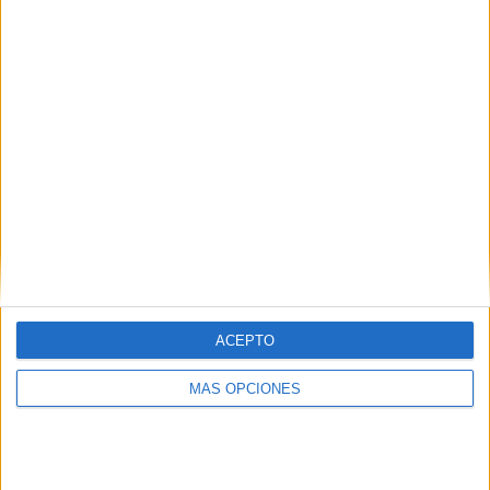
¿TE GUSTA NUESTRO MATERIAL?
Introduce tu email para unirte a otros
80.868 suscriptores.
Dirección
de
email
Suscribir
ACEPTO
MÁS OPCIONES
SIGUE NUESTROS TABLEROS EN
PINTEREST