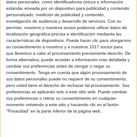
datos personales, como identificadores únicos e información
estándar enviada por un dispositivo para publicidad y contenido
Reto de atención para mentes curiosas
personalizado, medición de publicidad y contenido,
Las estaciones
investigación de audiencia y desarrollo de servicios.
Con su
Publicado el 27 mayo, 2026
permiso, nosotros y nuestros socios podemos utilizar datos de
localización geográfica precisa e identificación mediante las
Hoy te presento un recurso ideal para trabajar la
características de dispositivos. Puede hacer clic para otorgarnos
atención y la concentración de forma divertida: el Reto
su consentimiento a nosotros y a nuestros 1017 socios para
de atención – Las estaciones. Este juego propone
que llevemos a cabo el procesamiento previamente descrito. De
forma alternativa, puede acceder a información más detallada y
encontrar la imagen que […]
cambiar sus preferencias antes de otorgar o negar su
consentimiento.
Tenga en cuenta que algún procesamiento de
SEGUIR LEYENDO
sus datos personales puede no requerir de su consentimiento,
pero usted tiene el derecho de rechazar tal procesamiento. Sus
preferencias se aplicarán solo a este sitio web. Puede cambiar
sus preferencias o retirar su consentimiento en cualquier
momento volviendo a este sitio y haciendo clic en el botón
"Privacidad" en la parte inferior de la página web.
Buscar
Buscar