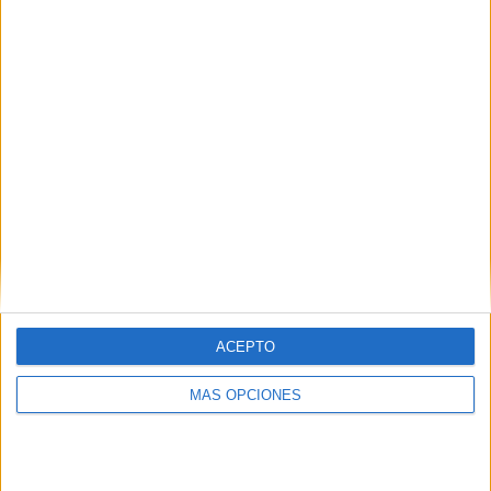
¿TE GUSTA NUESTRO MATERIAL?
Introduce tu email para unirte a otros
80.870 suscriptores.
Dirección
de
email
Suscribir
ACEPTO
MÁS OPCIONES
SIGUE NUESTROS TABLEROS EN
PINTEREST