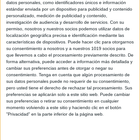
datos personales, como identificadores únicos e información
estándar enviada por un dispositivo para publicidad y contenido
Orientación Andújar en el Periódico
personalizado, medición de publicidad y contenido,
investigación de audiencia y desarrollo de servicios.
Con su
«Escuela»
permiso, nosotros y nuestros socios podemos utilizar datos de
Publicado el 5 abril, 2011
localización geográfica precisa e identificación mediante las
Nuestro blog ha sido objeto de un reportaje en el
características de dispositivos. Puede hacer clic para otorgarnos
su consentimiento a nosotros y a nuestros 1019 socios para
periódico “Escuela” (Escuela Española) una
que llevemos a cabo el procesamiento previamente descrito. De
entrevista y reportaje de Daniel Cela, sobre Nosotros y
forma alternativa, puede acceder a información más detallada y
sobre el trabajo que llevamos en […]
cambiar sus preferencias antes de otorgar o negar su
consentimiento.
Tenga en cuenta que algún procesamiento de
SEGUIR LEYENDO
sus datos personales puede no requerir de su consentimiento,
pero usted tiene el derecho de rechazar tal procesamiento. Sus
preferencias se aplicarán solo a este sitio web. Puede cambiar
sus preferencias o retirar su consentimiento en cualquier
momento volviendo a este sitio y haciendo clic en el botón
"Privacidad" en la parte inferior de la página web.
Buscar
Buscar