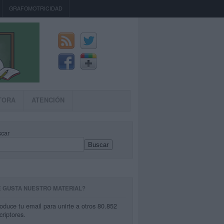
GRAFOMOTRICIDAD
TORA
ATENCIÓN
car
Buscar
E GUSTA NUESTRO MATERIAL?
roduce tu email para unirte a otros 80.852
criptores.