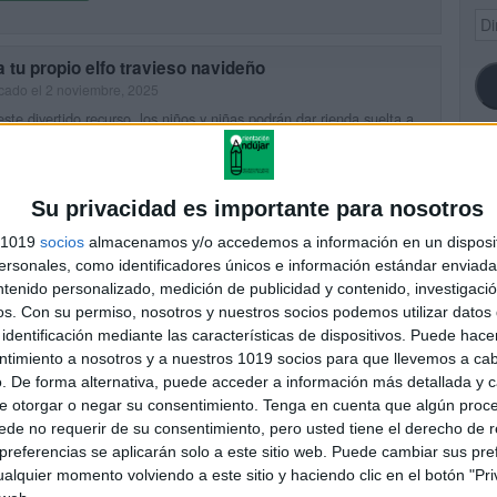
Dir
de
ema
 tu propio elfo travieso navideño
cado el 2 noviembre, 2025
ste divertido recurso, los niños y niñas podrán dar rienda suelta a
eatividad mientras diseñan y montan su propio elfo navideño.Se
 de una actividad ideal para los […]
SI
UIR LEYENDO
Su privacidad es importante para nosotros
s 1019
socios
almacenamos y/o accedemos a información en un disposit
sonales, como identificadores únicos e información estándar enviada 
ntenido personalizado, medición de publicidad y contenido, investigaci
FA
os.
Con su permiso, nosotros y nuestros socios podemos utilizar datos 
sonajes tradicionales navideños en España, formato
identificación mediante las características de dispositivos. Puede hacer
libro
ntimiento a nosotros y a nuestros 1019 socios para que llevemos a ca
cado el 6 diciembre, 2024
. De forma alternativa, puede acceder a información más detallada y 
vidad es una época mágica llena de historias y personajes únicos
e otorgar o negar su consentimiento.
Tenga en cuenta que algún proc
os conectan con nuestras raíces y tradiciones. En España, cada
de no requerir de su consentimiento, pero usted tiene el derecho de r
n tiene sus propios personajes navideños, cargados […]
referencias se aplicarán solo a este sitio web. Puede cambiar sus pref
UIR LEYENDO
alquier momento volviendo a este sitio y haciendo clic en el botón "Pri