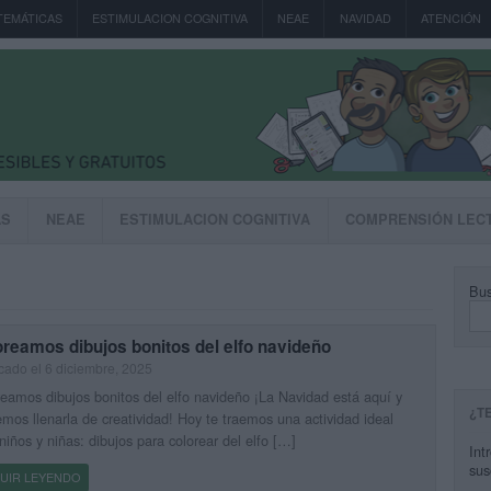
TEMÁTICAS
ESTIMULACION COGNITIVA
NEAE
NAVIDAD
ATENCIÓN
AS
NEAE
ESTIMULACION COGNITIVA
COMPRENSIÓN LEC
Bus
reamos dibujos bonitos del elfo navideño
cado el 6 diciembre, 2025
eamos dibujos bonitos del elfo navideño ¡La Navidad está aquí y
¿T
mos llenarla de creatividad! Hoy te traemos una actividad ideal
niños y niñas: dibujos para colorear del elfo […]
Int
sus
UIR LEYENDO