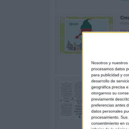
Crea
Publi
Con e
su cr
trata
1
SEG
Nosotros y nuestro
procesamos datos per
para publicidad y co
desarrollo de servici
Per
geográfica precisa e 
mini
otorgarnos su conse
Publi
previamente descrito
La Na
preferencias antes d
que n
datos personales pue
0
regió
procesamiento. Sus p
SEG
consentimiento en cu