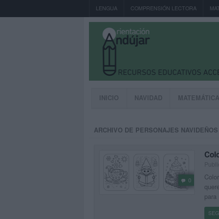
LENGUA
COMPRENSIÓN LECTORA
MA
INICIO
NAVIDAD
MATEMÁTIC
ARCHIVO DE PERSONAJES NAVIDEÑOS
Colo
Publi
Color
0
quere
para 
SEG