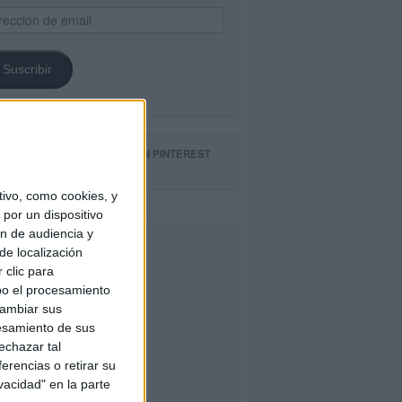
ección
il
Suscribir
GUE NUESTROS TABLEROS EN PINTEREST
ivo, como cookies, y
por un dispositivo
ón de audiencia y
CEBOOK
de localización
 clic para
bo el procesamiento
cambiar sus
esamiento de sus
echazar tal
erencias o retirar su
vacidad" en la parte