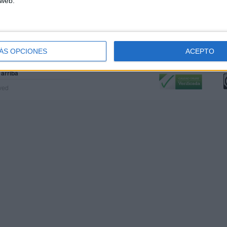
 web.
ÁS OPCIONES
ACEPTO
Calidad:
L
 arriba
rved