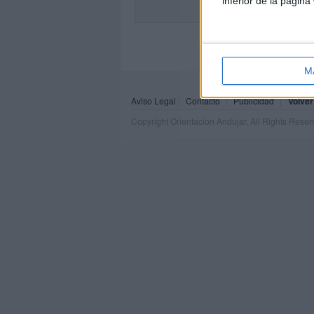
inferior de la página
M
Aviso Legal
Contacto
Publicidad
Volver
Copyright Orientacion Andujar. All Rights Rese