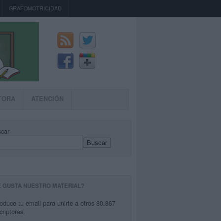
GRAFOMOTRICIDAD
TORA
ATENCIÓN
car
Buscar
E GUSTA NUESTRO MATERIAL?
roduce tu email para unirte a otros 80.867
criptores.