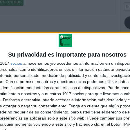
UIR LEYENDO
Dir
de
ema
SI
Su privacidad es importante para nosotros
s 1017
socios
almacenamos y/o accedemos a información en un disposit
sonales, como identificadores únicos e información estándar enviada 
ntenido personalizado, medición de publicidad y contenido, investigaci
FA
os.
Con su permiso, nosotros y nuestros socios podemos utilizar datos 
identificación mediante las características de dispositivos. Puede hacer
ntimiento a nosotros y a nuestros 1017 socios para que llevemos a ca
. De forma alternativa, puede acceder a información más detallada y 
e otorgar o negar su consentimiento.
Tenga en cuenta que algún proc
de no requerir de su consentimiento, pero usted tiene el derecho de r
referencias se aplicarán solo a este sitio web. Puede cambiar sus pref
alquier momento volviendo a este sitio y haciendo clic en el botón "Pri