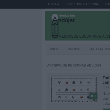
LENGUA
COMPRENSIÓN LECTORA
MA
INICIO
NAVIDAD
MATEMÁTIC
ARCHIVO DE PERSONAS ADULTAS
Trab
con
Publi
Nuevo
0
adult
traba