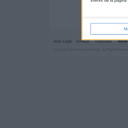
inferior de la página
M
Aviso Legal
Contacto
Publicidad
Volver
Copyright Orientacion Andujar. All Rights Rese