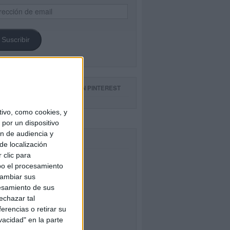
ección
il
Suscribir
GUE NUESTROS TABLEROS EN PINTEREST
ivo, como cookies, y
por un dispositivo
ón de audiencia y
CEBOOK
de localización
 clic para
bo el procesamiento
cambiar sus
esamiento de sus
echazar tal
erencias o retirar su
vacidad" en la parte