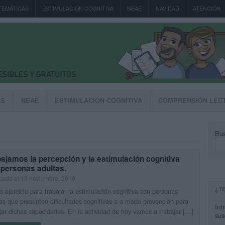
TEMÁTICAS
ESTIMULACION COGNITIVA
NEAE
NAVIDAD
ATENCIÓN
AS
NEAE
ESTIMULACION COGNITIVA
COMPRENSIÓN LEC
Bus
ajamos la percepción y la estimulación cognitiva
 personas adultas.
cado el 19 noviembre, 2019
¿T
 ejercicio para trabajar la estimulación cognitiva con personas
as que presenten dificultades cognitivas o a modo prevención para
Int
jar dichas capacidades. En la actividad de hoy vamos a trabajar […]
sus