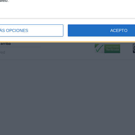
 web.
ÁS OPCIONES
ACEPTO
Calidad:
L
 arriba
rved