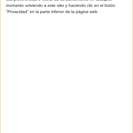
secretas que anteriormente hemos publicado en esta
momento volviendo a este sitio y haciendo clic en el botón
ocasión con la operación de multiplicar. La dinámica
"Privacidad" en la parte inferior de la página web.
de trabajo es la misma los alumnos deberán […]
SEGUIR LEYENDO
Las pirámides secretas