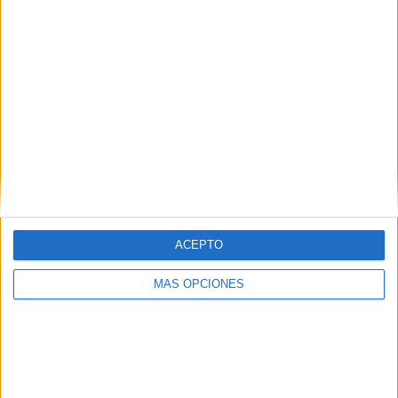
Publicado el 9 marzo, 2010
Hemos ideado estas nuevas fichas para trabajar la
suma de una manera divertida. Mediante unas
pirámides donde el número que va dentro del círciulo
de arriba es suma de los […]
SEGUIR LEYENDO
ACEPTO
Buscar
MÁS OPCIONES
Buscar