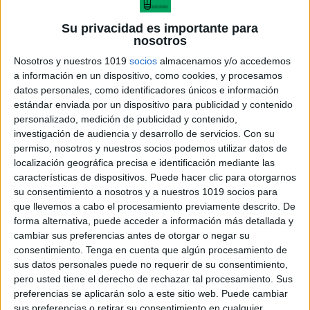
Su privacidad es importante para
nosotros
Nosotros y nuestros 1019
socios
almacenamos y/o accedemos
a información en un dispositivo, como cookies, y procesamos
datos personales, como identificadores únicos e información
estándar enviada por un dispositivo para publicidad y contenido
personalizado, medición de publicidad y contenido,
investigación de audiencia y desarrollo de servicios.
Con su
permiso, nosotros y nuestros socios podemos utilizar datos de
localización geográfica precisa e identificación mediante las
características de dispositivos. Puede hacer clic para otorgarnos
su consentimiento a nosotros y a nuestros 1019 socios para
que llevemos a cabo el procesamiento previamente descrito. De
forma alternativa, puede acceder a información más detallada y
cambiar sus preferencias antes de otorgar o negar su
consentimiento.
Tenga en cuenta que algún procesamiento de
Pirámides secretas multiplicaciones
sus datos personales puede no requerir de su consentimiento,
pero usted tiene el derecho de rechazar tal procesamiento. Sus
Publicado el 27 mayo, 2010
preferencias se aplicarán solo a este sitio web. Puede cambiar
Hemos preaprado una variedad de las pirámides
sus preferencias o retirar su consentimiento en cualquier