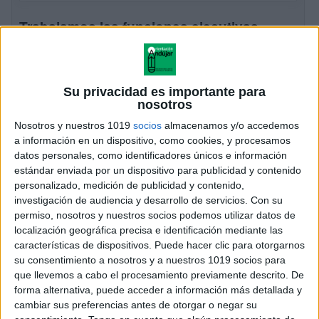
Trabajamos las funciones ejecutivas
multinivel con los Increibles
Publicado el 19 mayo, 2026
Un material multinivel para entrenar atención,
Su privacidad es importante para
memoria, planificación y flexibilidad cognitiva Este
nosotros
recurso inspirado en Los Increíbles es una propuesta
Nosotros y nuestros 1019
socios
almacenamos y/o accedemos
fantástica para trabajar las funciones ejecutivas de
a información en un dispositivo, como cookies, y procesamos
forma lúdica, visual […]
datos personales, como identificadores únicos e información
estándar enviada por un dispositivo para publicidad y contenido
SEGUIR LEYENDO
personalizado, medición de publicidad y contenido,
investigación de audiencia y desarrollo de servicios.
Con su
permiso, nosotros y nuestros socios podemos utilizar datos de
localización geográfica precisa e identificación mediante las
características de dispositivos. Puede hacer clic para otorgarnos
su consentimiento a nosotros y a nuestros 1019 socios para
que llevemos a cabo el procesamiento previamente descrito. De
forma alternativa, puede acceder a información más detallada y
cambiar sus preferencias antes de otorgar o negar su