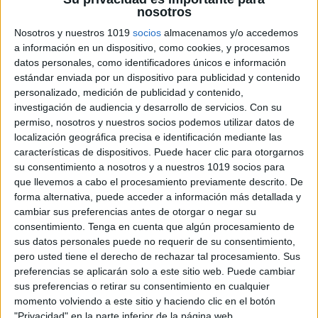
nosotros
Nosotros y nuestros 1019
socios
almacenamos y/o accedemos
a información en un dispositivo, como cookies, y procesamos
CUADERNO DOCENTE curso 2026-2027
datos personales, como identificadores únicos e información
Publicado el 1 julio, 2026
estándar enviada por un dispositivo para publicidad y contenido
🗓️💙 Cuaderno docente 2026-2027 Organización,
personalizado, medición de publicidad y contenido,
investigación de audiencia y desarrollo de servicios.
Con su
planificación y calma para todo el curso escolar El
permiso, nosotros y nuestros socios podemos utilizar datos de
Cuaderno docente 2026-2027 de
localización geográfica precisa e identificación mediante las
@primersaprenentatges es una herramienta pensada
características de dispositivos. Puede hacer clic para otorgarnos
para acompañar a los maestros y maestras […]
su consentimiento a nosotros y a nuestros 1019 socios para
que llevemos a cabo el procesamiento previamente descrito. De
SEGUIR LEYENDO
forma alternativa, puede acceder a información más detallada y
cambiar sus preferencias antes de otorgar o negar su
consentimiento.
Tenga en cuenta que algún procesamiento de
sus datos personales puede no requerir de su consentimiento,
pero usted tiene el derecho de rechazar tal procesamiento. Sus
preferencias se aplicarán solo a este sitio web. Puede cambiar
sus preferencias o retirar su consentimiento en cualquier
momento volviendo a este sitio y haciendo clic en el botón
"Privacidad" en la parte inferior de la página web.