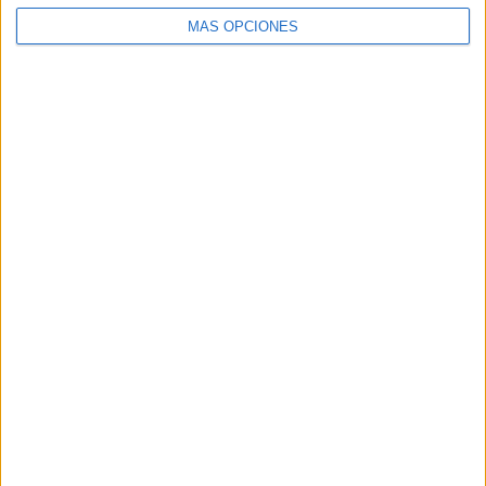
SEGUIR LEYENDO
MÁS OPCIONES
Buscar
Buscar
¿TE GUSTA NUESTRO MATERIAL?
Introduce tu email para unirte a otros
80.859 suscriptores.
Dirección
de