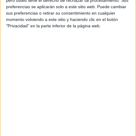
pero usted tiene el derecho de rechazar tal procesamiento. Sus
preferencias se aplicarán solo a este sitio web. Puede cambiar
sus preferencias o retirar su consentimiento en cualquier
momento volviendo a este sitio y haciendo clic en el botón
"Privacidad" en la parte inferior de la página web.
Completo Opoplanner 2025-2026
Publicado el 21 julio, 2025
Opoplanner 2025-2026💚🩷 ¿Qué contiene?:🍀
Diferentes portadas a elegir la que más te guste🍀
Datos personales🍀Calendario anual 2025 y 2026🍀
Portadas mensuales (agosto 2025 – julio 2026)🍀
Calendarios mensuales (agosto 2025 – julio 2026)🍀
Planificadores semanales […]
SEGUIR LEYENDO