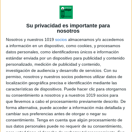
Su privacidad es importante para
OPOPLANNER curso 2025-2026
nosotros
Publicado el 17 agosto, 2025
Nosotros y nuestros 1019
socios
almacenamos y/o accedemos
¿Te preparas para opositar este curso? El
a información en un dispositivo, como cookies, y procesamos
OPOPLANNER 2025-2026 es la herramienta perfecta
datos personales, como identificadores únicos e información
estándar enviada por un dispositivo para publicidad y contenido
para organizar tu estudio, planificar objetivos
personalizado, medición de publicidad y contenido,
semanales y seguir tu progreso mes a mes. Un
investigación de audiencia y desarrollo de servicios.
Con su
planificador completo, […]
permiso, nosotros y nuestros socios podemos utilizar datos de
localización geográfica precisa e identificación mediante las
SEGUIR LEYENDO
características de dispositivos. Puede hacer clic para otorgarnos
su consentimiento a nosotros y a nuestros 1019 socios para
que llevemos a cabo el procesamiento previamente descrito. De
forma alternativa, puede acceder a información más detallada y
cambiar sus preferencias antes de otorgar o negar su
consentimiento.
Tenga en cuenta que algún procesamiento de
sus datos personales puede no requerir de su consentimiento,