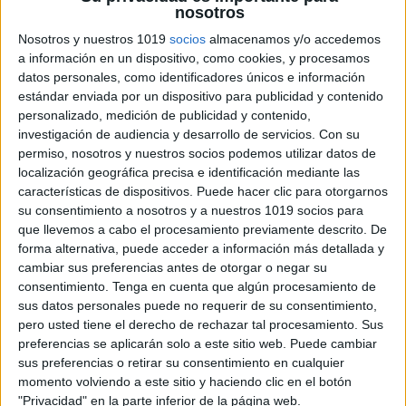
nosotros
DISTRIBUCIÓN TEMPORAL curso 2026-
Nosotros y nuestros 1019
socios
almacenamos y/o accedemos
2027
a información en un dispositivo, como cookies, y procesamos
Publicado hace 2 semanas
datos personales, como identificadores únicos e información
estándar enviada por un dispositivo para publicidad y contenido
La planificación es una de las claves para afrontar el
personalizado, medición de publicidad y contenido,
curso escolar con tranquilidad y eficacia. Por ello, hoy
investigación de audiencia y desarrollo de servicios.
Con su
compartimos una práctica plantilla de distribución
permiso, nosotros y nuestros socios podemos utilizar datos de
temporal de Unidades Didácticas para […]
localización geográfica precisa e identificación mediante las
características de dispositivos. Puede hacer clic para otorgarnos
SEGUIR LEYENDO
su consentimiento a nosotros y a nuestros 1019 socios para
que llevemos a cabo el procesamiento previamente descrito. De
forma alternativa, puede acceder a información más detallada y
cambiar sus preferencias antes de otorgar o negar su
consentimiento.
Tenga en cuenta que algún procesamiento de
sus datos personales puede no requerir de su consentimiento,
pero usted tiene el derecho de rechazar tal procesamiento. Sus
preferencias se aplicarán solo a este sitio web. Puede cambiar
sus preferencias o retirar su consentimiento en cualquier
momento volviendo a este sitio y haciendo clic en el botón
"Privacidad" en la parte inferior de la página web.