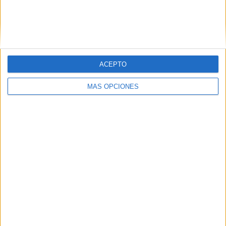
Buscar
ACEPTO
¿TE GUSTA NUESTRO MATERIAL?
MÁS OPCIONES
Introduce tu email para unirte a otros
80.842 suscriptores.
Dirección
de
email
Suscribir